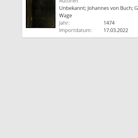
Autoren
Unbekannt; Johannes von Buch; Go
Wage
Jahr:
1474
Importdatum:
17.03.2022