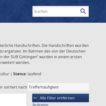
search
Suchen
lterliche Handschriften. Die Handschriften wurden
k zu ergänzen. Im Rahmen des von der Deutschen
ften der SUB Göttingen“ wurden in einem ersten
 erweitert werden.
Kultur |
Status:
laufend
er
sortiert nach
remove
Alle Filter entfernen
Autoren