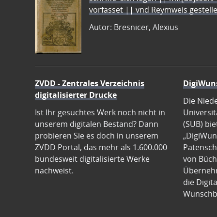
vorfasset || vnd Reymweis gestel
Autor: Bresnicer, Alexius
ZVDD - Zentrales Verzeichnis
DigiWun
digitalisierter Drucke
Die Nied
Ist Ihr gesuchtes Werk noch nicht in
Universit
unserem digitalen Bestand? Dann
(SUB) bie
probieren Sie es doch in unserem
„DigiWun
ZVDD Portal, das mehr als 1.600.000
Patenscha
bundesweit digitalisierte Werke
von Büch
nachweist.
Übernehm
die Digit
Wunschb