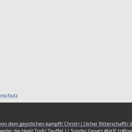
nschutz
n dem geystlichen kampff/ Christ=||licher Ritterschafft/ da
 wider die Heel/ Todt/ Teuffel || Sünde/ Gesetz #[et]c̃ tr#[o