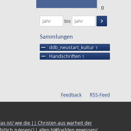
0
1474
1475
keyboard_arrow_right
bis
Suche
einschränke
Sammlungen
remove
ddb_neustart_kultur
1
remove
Handschriften
1
Feedback
RSS-Feed
s ist/ wie die || Christen aus warheit der
e]stlich zulesen/|| allen bl#[oe]den gewissen/