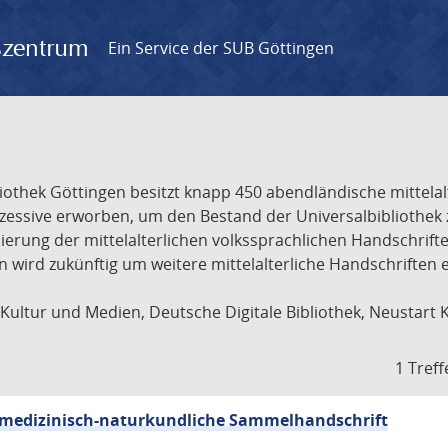
gszentrum
Ein Service der SUB Göttingen
liothek Göttingen besitzt knapp 450 abendländische mittela
ukzessive erworben, um den Bestand der Universalbibliothe
lisierung der mittelalterlichen volkssprachlichen Handschri
ion wird zukünftig um weitere mittelalterliche Handschriften
ultur und Medien, Deutsche Digitale Bibliothek, Neustart 
1 Treff
sch-medizinisch-naturkundliche Sammelhandschrift