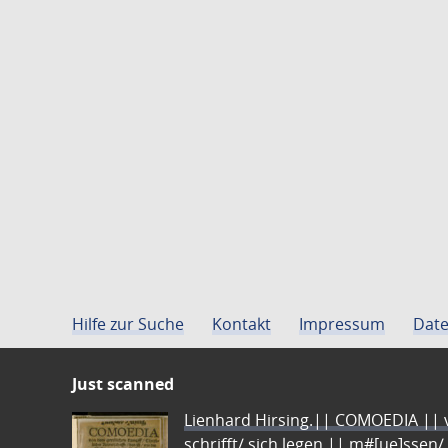
Hilfe zur Suche
Kontakt
Impressum
Date
Just scanned
Lienhard Hirsing.|| COMOEDIA || vo
schrifft/ sich legen || m#[ue]ssen/