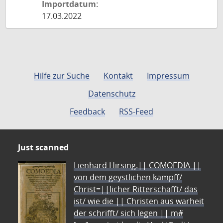
Importdatum:
17.03.2022
Hilfe zur Suche
Kontakt
Impressum
Datenschutz
Feedback
RSS-Feed
Just scanned
Lienhard Hirsing.|| COMOEDIA ||
von dem geystlichen kampff/
Christ=||licher Ritterschafft/ das
ist/ wie die || Christen aus warheit
der schrifft/ sich legen || m#