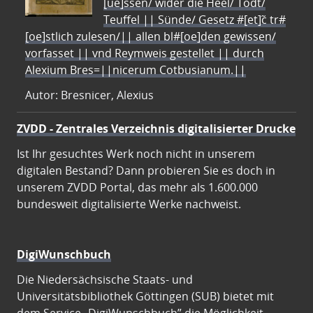
[ue]ssen/ wider die Heel/ Todt/
Teuffel || Sünde/ Gesetz #[et]c̃ tr#
[oe]stlich zulesen/|| allen bl#[oe]den gewissen/
vorfasset || vnd Reymweis gestellet || durch
Alexium Bres=||nicerum Cotbusianum.||
Autor: Bresnicer, Alexius
ZVDD - Zentrales Verzeichnis digitalisierter Drucke
Ist Ihr gesuchtes Werk noch nicht in unserem
digitalen Bestand? Dann probieren Sie es doch in
unserem ZVDD Portal, das mehr als 1.600.000
bundesweit digitalisierte Werke nachweist.
DigiWunschbuch
Die Niedersächsische Staats- und
Universitätsbibliothek Göttingen (SUB) bietet mit