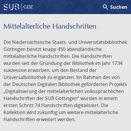
search
Suchen
GDZ
Mittelalterliche Handschriften
Die Niedersächsische Staats- und Universitätsbibliothek
Göttingen besitzt knapp 450 abendländische
mittelalterliche Handschriften. Die Handschriften
wurden seit der Gründung der Bibliothek im Jahr 1734
sukzessive erworben, um den Bestand der
Universalbibliothek zu ergänzen. Im Rahmen des von
der Deutschen Digitalen Bibliothek geförderten Projekts
„Digitalisierung der mittelalterlichen volkssprachlichen
Handschriften der SUB Göttingen“ wurden in einem
ersten Schritt 74 Handschriften digitalisiert. Die
Kollektion wird zukünftig um weitere mittelalterliche
Handschriften erweitert werden.