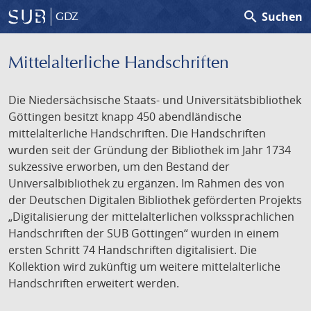
search
Suchen
GDZ
Mittelalterliche Handschriften
Die Niedersächsische Staats- und Universitätsbibliothek
Göttingen besitzt knapp 450 abendländische
mittelalterliche Handschriften. Die Handschriften
wurden seit der Gründung der Bibliothek im Jahr 1734
sukzessive erworben, um den Bestand der
Universalbibliothek zu ergänzen. Im Rahmen des von
der Deutschen Digitalen Bibliothek geförderten Projekts
„Digitalisierung der mittelalterlichen volkssprachlichen
Handschriften der SUB Göttingen“ wurden in einem
ersten Schritt 74 Handschriften digitalisiert. Die
Kollektion wird zukünftig um weitere mittelalterliche
Handschriften erweitert werden.