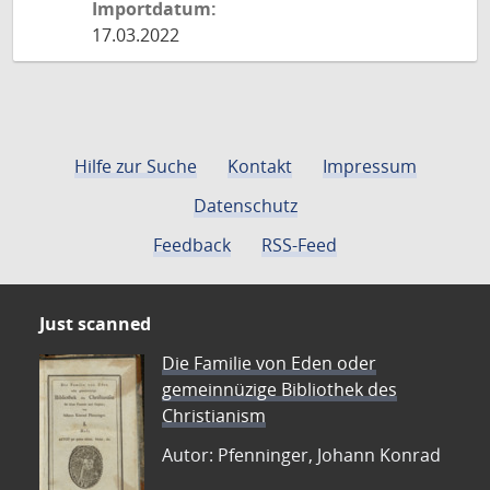
Importdatum:
17.03.2022
Hilfe zur Suche
Kontakt
Impressum
Datenschutz
Feedback
RSS-Feed
Just scanned
Die Familie von Eden oder
gemeinnüzige Bibliothek des
Christianism
Autor: Pfenninger, Johann Konrad