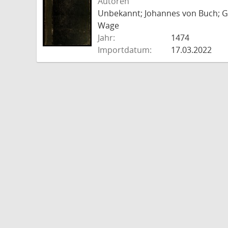
Autoren
Unbekannt; Johannes von Buch; Go
Wage
Jahr:
1474
Importdatum:
17.03.2022