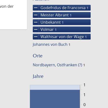
 von der
remove
Godefridus de Franconia
1
remove
Meister Albrant
1
remove
Unbekannt
1
remove
Volmar
1
remove
Walthisar von der Wage
1
Johannes von Buch
1
Orte
Nordbayern, Ostfranken (?)
1
Jahre
1
1
0