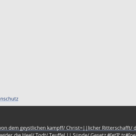
nschutz
n dem geystlichen kampff/ Christ=||licher Ritterschafft/ da
 wider die Heel/ Todt/ Teuffel || Sünde/ Gesetz #[et]c̃ tr#[o