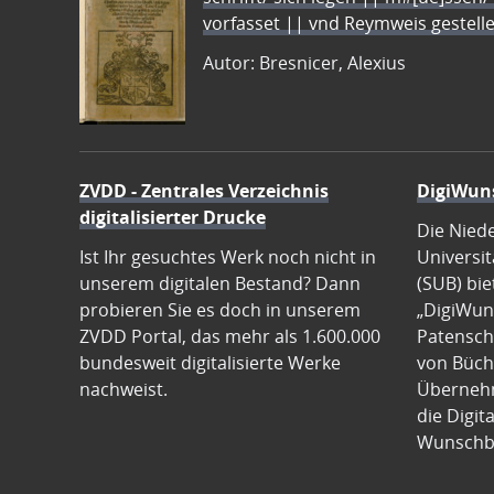
vorfasset || vnd Reymweis gestel
Autor: Bresnicer, Alexius
ZVDD - Zentrales Verzeichnis
DigiWun
digitalisierter Drucke
Die Nied
Ist Ihr gesuchtes Werk noch nicht in
Universit
unserem digitalen Bestand? Dann
(SUB) bie
probieren Sie es doch in unserem
„DigiWun
ZVDD Portal, das mehr als 1.600.000
Patenscha
bundesweit digitalisierte Werke
von Büch
nachweist.
Übernehm
die Digit
Wunschb