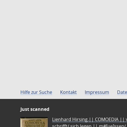
Hilfe zur Suche
Kontakt
Impressum
Date
Just scanned
Lienhard Hirsing.|| COMOEDIA || vo
schrifft/ sich legen || m#[ue]ssen/