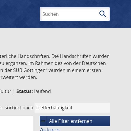
search
Suchen
lterliche Handschriften. Die Handschriften wurden
k zu ergänzen. Im Rahmen des von der Deutschen
ften der SUB Göttingen“ wurden in einem ersten
 erweitert werden.
Kultur |
Status:
laufend
er
sortiert nach
remove
Alle Filter entfernen
Autoren