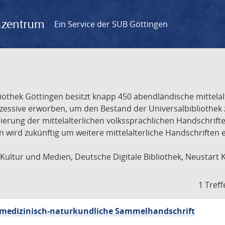
gszentrum
Ein Service der SUB Göttingen
liothek Göttingen besitzt knapp 450 abendländische mittela
ukzessive erworben, um den Bestand der Universalbibliothe
lisierung der mittelalterlichen volkssprachlichen Handschri
ion wird zukünftig um weitere mittelalterliche Handschriften
ultur und Medien, Deutsche Digitale Bibliothek, Neustart 
1 Treff
sch-medizinisch-naturkundliche Sammelhandschrift