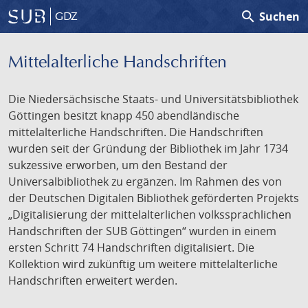
search
Suchen
GDZ
Mittelalterliche Handschriften
Die Niedersächsische Staats- und Universitätsbibliothek
Göttingen besitzt knapp 450 abendländische
mittelalterliche Handschriften. Die Handschriften
wurden seit der Gründung der Bibliothek im Jahr 1734
sukzessive erworben, um den Bestand der
Universalbibliothek zu ergänzen. Im Rahmen des von
der Deutschen Digitalen Bibliothek geförderten Projekts
„Digitalisierung der mittelalterlichen volkssprachlichen
Handschriften der SUB Göttingen“ wurden in einem
ersten Schritt 74 Handschriften digitalisiert. Die
Kollektion wird zukünftig um weitere mittelalterliche
Handschriften erweitert werden.