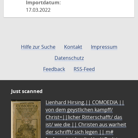
Importdatum:
17.03.2022
Hilfe zur Suche
Kontakt
Impressum
Datenschutz
Feedback
RSS-Feed
Just scanned
Lienhard Hirsing.|| COMOEDIA ||
von dem geystlichen kampff/
Christ=||licher Ritterschafft/ das
ist/ wie die || Christen aus warheit
der schrifft/ sich legen || m#