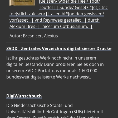
[ue]ssen/ wider die Heel/ Todt/
Teuffel || Sünde/ Gesetz #[et]c̃ tr#
[oe]stlich zulesen/|| allen bl#[oe]den gewissen/
vorfasset || vnd Reymweis gestellet || durch
Alexium Bres=||nicerum Cotbusianum.||
Autor: Bresnicer, Alexius
ZVDD - Zentrales Verzeichnis digitalisierter Drucke
Ist Ihr gesuchtes Werk noch nicht in unserem
digitalen Bestand? Dann probieren Sie es doch in
unserem ZVDD Portal, das mehr als 1.600.000
bundesweit digitalisierte Werke nachweist.
DigiWunschbuch
Die Niedersächsische Staats- und
Universitätsbibliothek Göttingen (SUB) bietet mit