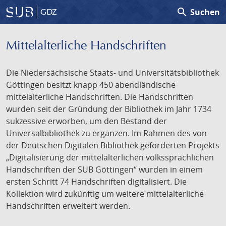
search
Suchen
GDZ
Mittelalterliche Handschriften
Die Niedersächsische Staats- und Universitätsbibliothek
Göttingen besitzt knapp 450 abendländische
mittelalterliche Handschriften. Die Handschriften
wurden seit der Gründung der Bibliothek im Jahr 1734
sukzessive erworben, um den Bestand der
Universalbibliothek zu ergänzen. Im Rahmen des von
der Deutschen Digitalen Bibliothek geförderten Projekts
„Digitalisierung der mittelalterlichen volkssprachlichen
Handschriften der SUB Göttingen“ wurden in einem
ersten Schritt 74 Handschriften digitalisiert. Die
Kollektion wird zukünftig um weitere mittelalterliche
Handschriften erweitert werden.