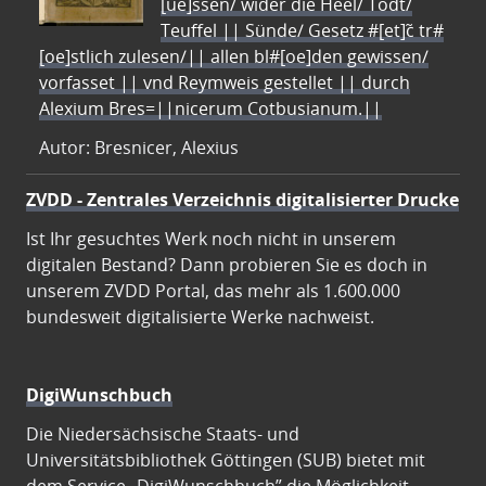
[ue]ssen/ wider die Heel/ Todt/
Teuffel || Sünde/ Gesetz #[et]c̃ tr#
[oe]stlich zulesen/|| allen bl#[oe]den gewissen/
vorfasset || vnd Reymweis gestellet || durch
Alexium Bres=||nicerum Cotbusianum.||
Autor: Bresnicer, Alexius
ZVDD - Zentrales Verzeichnis digitalisierter Drucke
Ist Ihr gesuchtes Werk noch nicht in unserem
digitalen Bestand? Dann probieren Sie es doch in
unserem ZVDD Portal, das mehr als 1.600.000
bundesweit digitalisierte Werke nachweist.
DigiWunschbuch
Die Niedersächsische Staats- und
Universitätsbibliothek Göttingen (SUB) bietet mit