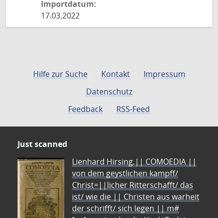
Importdatum:
17.03.2022
Hilfe zur Suche
Kontakt
Impressum
Datenschutz
Feedback
RSS-Feed
Just scanned
Lienhard Hirsing.|| COMOEDIA ||
von dem geystlichen kampff/
Christ=||licher Ritterschafft/ das
ist/ wie die || Christen aus warheit
der schrifft/ sich legen || m#