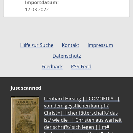
Importdatum:
17.03.2022
Hilfe zur Suche
Kontakt
Impressum
Datenschutz
Feedback
RSS-Feed
Just scanned
Lienhard Hirsing.|| COMOEDIA ||
von dem geystlichen kampff/
Christ=||licher Ritterschafft/ das
ist/ wie die || Christen aus warheit
der schrifft/ sich legen || m#