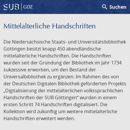
search
Suchen
GDZ
Mittelalterliche Handschriften
Die Niedersächsische Staats- und Universitätsbibliothek
Göttingen besitzt knapp 450 abendländische
mittelalterliche Handschriften. Die Handschriften
wurden seit der Gründung der Bibliothek im Jahr 1734
sukzessive erworben, um den Bestand der
Universalbibliothek zu ergänzen. Im Rahmen des von
der Deutschen Digitalen Bibliothek geförderten Projekts
„Digitalisierung der mittelalterlichen volkssprachlichen
Handschriften der SUB Göttingen“ wurden in einem
ersten Schritt 74 Handschriften digitalisiert. Die
Kollektion wird zukünftig um weitere mittelalterliche
Handschriften erweitert werden.