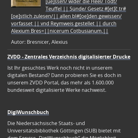
[ue]ssen/ wider die Heel/ Todt/
Teuffel || Sünde/ Gesetz #[et]c̃ tr#
[oe]stlich zulesen/|| allen bl#[oe]den gewissen/
vorfasset || vnd Reymweis gestellet || durch
Alexium Bres=||nicerum Cotbusianum.||
Autor: Bresnicer, Alexius
ZVDD - Zentrales Verzeichnis digitalisierter Drucke
Ist Ihr gesuchtes Werk noch nicht in unserem
digitalen Bestand? Dann probieren Sie es doch in
unserem ZVDD Portal, das mehr als 1.600.000
bundesweit digitalisierte Werke nachweist.
DigiWunschbuch
Die Niedersächsische Staats- und
Universitätsbibliothek Göttingen (SUB) bietet mit