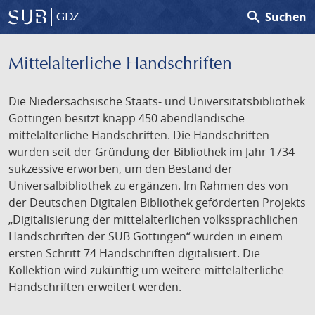
search
Suchen
GDZ
Mittelalterliche Handschriften
Die Niedersächsische Staats- und Universitätsbibliothek
Göttingen besitzt knapp 450 abendländische
mittelalterliche Handschriften. Die Handschriften
wurden seit der Gründung der Bibliothek im Jahr 1734
sukzessive erworben, um den Bestand der
Universalbibliothek zu ergänzen. Im Rahmen des von
der Deutschen Digitalen Bibliothek geförderten Projekts
„Digitalisierung der mittelalterlichen volkssprachlichen
Handschriften der SUB Göttingen“ wurden in einem
ersten Schritt 74 Handschriften digitalisiert. Die
Kollektion wird zukünftig um weitere mittelalterliche
Handschriften erweitert werden.