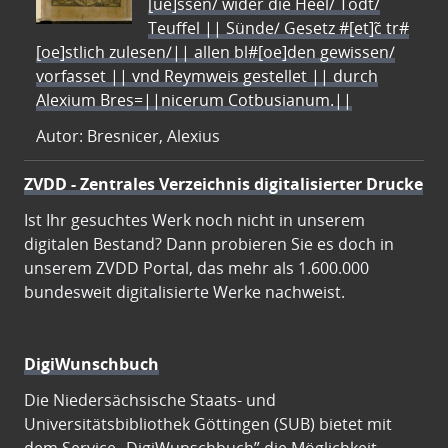
[ue]ssen/ wider die Heel/ Todt/
Teuffel || Sünde/ Gesetz #[et]c̃ tr#
[oe]stlich zulesen/|| allen bl#[oe]den gewissen/
vorfasset || vnd Reymweis gestellet || durch
Alexium Bres=||nicerum Cotbusianum.||
Autor: Bresnicer, Alexius
ZVDD - Zentrales Verzeichnis digitalisierter Drucke
Ist Ihr gesuchtes Werk noch nicht in unserem
digitalen Bestand? Dann probieren Sie es doch in
unserem ZVDD Portal, das mehr als 1.600.000
bundesweit digitalisierte Werke nachweist.
DigiWunschbuch
Die Niedersächsische Staats- und
Universitätsbibliothek Göttingen (SUB) bietet mit