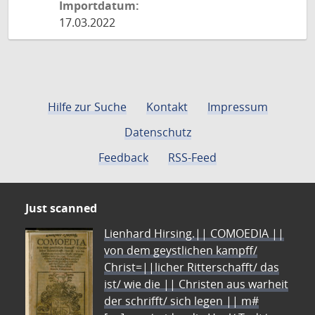
Importdatum:
17.03.2022
Hilfe zur Suche
Kontakt
Impressum
Datenschutz
Feedback
RSS-Feed
Just scanned
Lienhard Hirsing.|| COMOEDIA ||
von dem geystlichen kampff/
Christ=||licher Ritterschafft/ das
ist/ wie die || Christen aus warheit
der schrifft/ sich legen || m#