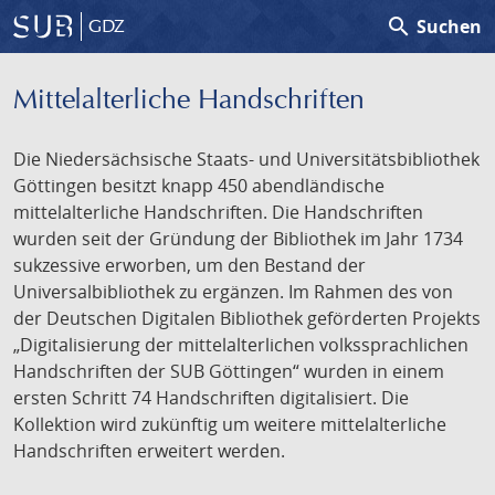
search
Suchen
GDZ
Mittelalterliche Handschriften
Die Niedersächsische Staats- und Universitätsbibliothek
Göttingen besitzt knapp 450 abendländische
mittelalterliche Handschriften. Die Handschriften
wurden seit der Gründung der Bibliothek im Jahr 1734
sukzessive erworben, um den Bestand der
Universalbibliothek zu ergänzen. Im Rahmen des von
der Deutschen Digitalen Bibliothek geförderten Projekts
„Digitalisierung der mittelalterlichen volkssprachlichen
Handschriften der SUB Göttingen“ wurden in einem
ersten Schritt 74 Handschriften digitalisiert. Die
Kollektion wird zukünftig um weitere mittelalterliche
Handschriften erweitert werden.