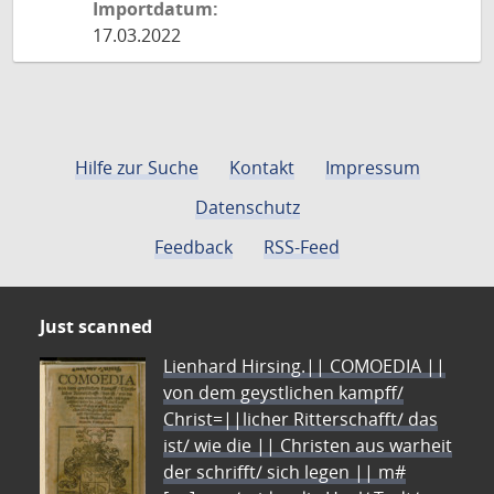
Importdatum:
17.03.2022
Hilfe zur Suche
Kontakt
Impressum
Datenschutz
Feedback
RSS-Feed
Just scanned
Lienhard Hirsing.|| COMOEDIA ||
von dem geystlichen kampff/
Christ=||licher Ritterschafft/ das
ist/ wie die || Christen aus warheit
der schrifft/ sich legen || m#