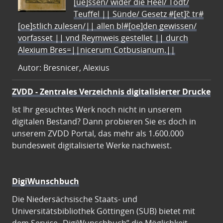
[ue]ssen/ wider die Heel/ Todt/
Teuffel || Sünde/ Gesetz #[et]c̃ tr#
[oe]stlich zulesen/|| allen bl#[oe]den gewissen/
vorfasset || vnd Reymweis gestellet || durch
Alexium Bres=||nicerum Cotbusianum.||
Autor: Bresnicer, Alexius
ZVDD - Zentrales Verzeichnis digitalisierter Drucke
Ist Ihr gesuchtes Werk noch nicht in unserem
digitalen Bestand? Dann probieren Sie es doch in
unserem ZVDD Portal, das mehr als 1.600.000
bundesweit digitalisierte Werke nachweist.
DigiWunschbuch
Die Niedersächsische Staats- und
Universitätsbibliothek Göttingen (SUB) bietet mit