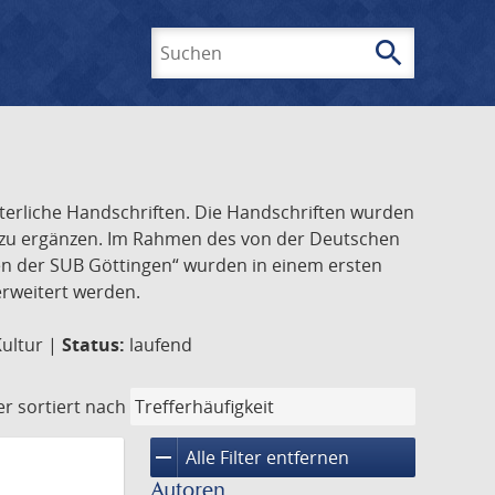
search
Suchen
lterliche Handschriften. Die Handschriften wurden
k zu ergänzen. Im Rahmen des von der Deutschen
ften der SUB Göttingen“ wurden in einem ersten
 erweitert werden.
Kultur |
Status:
laufend
er
sortiert nach
remove
Alle Filter entfernen
Autoren