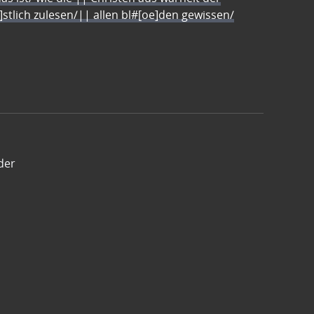
e]stlich zulesen/|| allen bl#[oe]den gewissen/
der