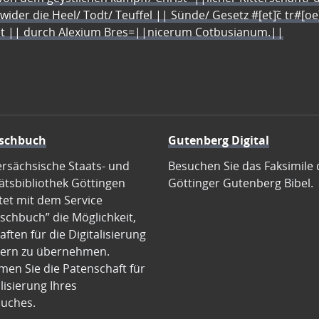
 wider die Heel/ Todt/ Teuffel || Sünde/ Gesetz #[et]c̃ tr#[o
let || durch Alexium Bres=||nicerum Cotbusianum.||
schbuch
Gutenberg Digital
ersächsische Staats- und
Besuchen Sie das Faksimile 
ätsbibliothek Göttingen
Göttinger Gutenberg Bibel.
tet mit dem Service
schbuch” die Möglichkeit,
ften für die Digitalisierung
ern zu übernehmen.
en Sie die Patenschaft für
alisierung Ihres
uches.