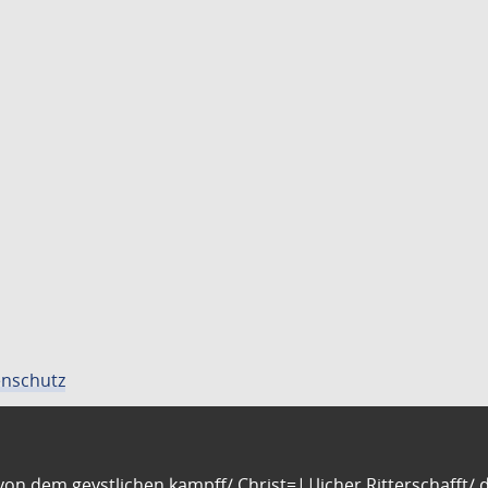
nschutz
n dem geystlichen kampff/ Christ=||licher Ritterschafft/ da