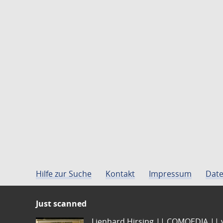
Hilfe zur Suche
Kontakt
Impressum
Date
Just scanned
Lienhard Hirsing.|| COMOEDIA || vo