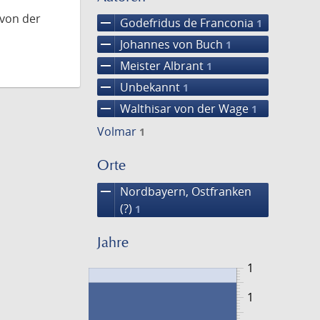
 von der
remove
Godefridus de Franconia
1
remove
Johannes von Buch
1
remove
Meister Albrant
1
remove
Unbekannt
1
remove
Walthisar von der Wage
1
Volmar
1
Orte
remove
Nordbayern, Ostfranken
(?)
1
Jahre
1
1