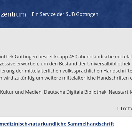
gszentrum
Ein Service der SUB Göttingen
liothek Göttingen besitzt knapp 450 abendländische mittela
ukzessive erworben, um den Bestand der Universalbibliothe
lisierung der mittelalterlichen volkssprachlichen Handschri
ion wird zukünftig um weitere mittelalterliche Handschriften
ultur und Medien, Deutsche Digitale Bibliothek, Neustart 
1 Treff
sch-medizinisch-naturkundliche Sammelhandschrift