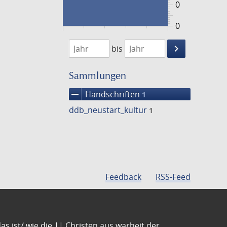
0
0
1474
1475
keyboard_arrow_right
bis
Suche
einschränke
Sammlungen
remove
Handschriften
1
ddb_neustart_kultur
1
Feedback
RSS-Feed
s ist/ wie die || Christen aus warheit der