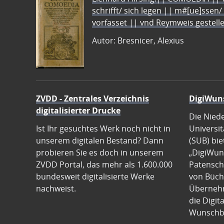
schrifft/ sich legen || m#[ue]ssen/
vorfasset || vnd Reymweis gestel
Autor: Bresnicer, Alexius
ZVDD - Zentrales Verzeichnis
DigiWun
digitalisierter Drucke
Die Nied
Ist Ihr gesuchtes Werk noch nicht in
Universit
unserem digitalen Bestand? Dann
(SUB) bie
probieren Sie es doch in unserem
„DigiWun
ZVDD Portal, das mehr als 1.600.000
Patenscha
bundesweit digitalisierte Werke
von Büch
nachweist.
Übernehm
die Digit
Wunschb