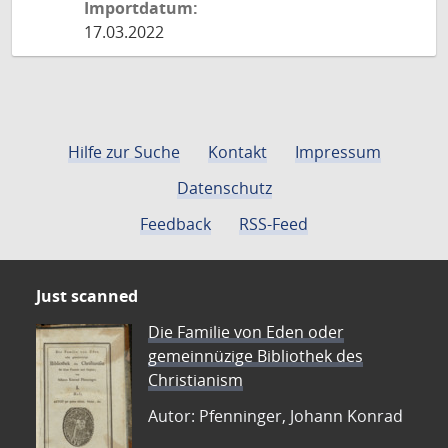
Importdatum:
17.03.2022
Hilfe zur Suche
Kontakt
Impressum
Datenschutz
Feedback
RSS-Feed
Just scanned
Die Familie von Eden oder
gemeinnüzige Bibliothek des
Christianism
Autor: Pfenninger, Johann Konrad