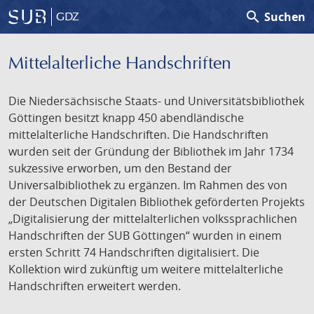
search
Suchen
GDZ
Mittelalterliche Handschriften
Die Niedersächsische Staats- und Universitätsbibliothek
Göttingen besitzt knapp 450 abendländische
mittelalterliche Handschriften. Die Handschriften
wurden seit der Gründung der Bibliothek im Jahr 1734
sukzessive erworben, um den Bestand der
Universalbibliothek zu ergänzen. Im Rahmen des von
der Deutschen Digitalen Bibliothek geförderten Projekts
„Digitalisierung der mittelalterlichen volkssprachlichen
Handschriften der SUB Göttingen“ wurden in einem
ersten Schritt 74 Handschriften digitalisiert. Die
Kollektion wird zukünftig um weitere mittelalterliche
Handschriften erweitert werden.