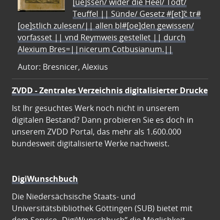
[ue]ssen/ wider die Heel/ Todt/
Teuffel || Sünde/ Gesetz #[et]c̃ tr#
[oe]stlich zulesen/|| allen bl#[oe]den gewissen/
vorfasset || vnd Reymweis gestellet || durch
Alexium Bres=||nicerum Cotbusianum.||
Autor: Bresnicer, Alexius
ZVDD - Zentrales Verzeichnis digitalisierter Drucke
Ist Ihr gesuchtes Werk noch nicht in unserem
digitalen Bestand? Dann probieren Sie es doch in
unserem ZVDD Portal, das mehr als 1.600.000
bundesweit digitalisierte Werke nachweist.
DigiWunschbuch
Die Niedersächsische Staats- und
Universitätsbibliothek Göttingen (SUB) bietet mit