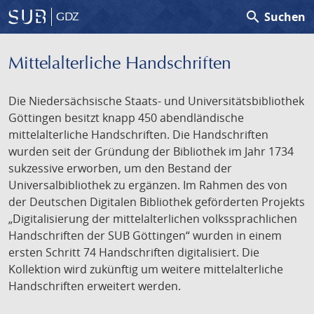
search
Suchen
GDZ
Mittelalterliche Handschriften
Die Niedersächsische Staats- und Universitätsbibliothek
Göttingen besitzt knapp 450 abendländische
mittelalterliche Handschriften. Die Handschriften
wurden seit der Gründung der Bibliothek im Jahr 1734
sukzessive erworben, um den Bestand der
Universalbibliothek zu ergänzen. Im Rahmen des von
der Deutschen Digitalen Bibliothek geförderten Projekts
„Digitalisierung der mittelalterlichen volkssprachlichen
Handschriften der SUB Göttingen“ wurden in einem
ersten Schritt 74 Handschriften digitalisiert. Die
Kollektion wird zukünftig um weitere mittelalterliche
Handschriften erweitert werden.