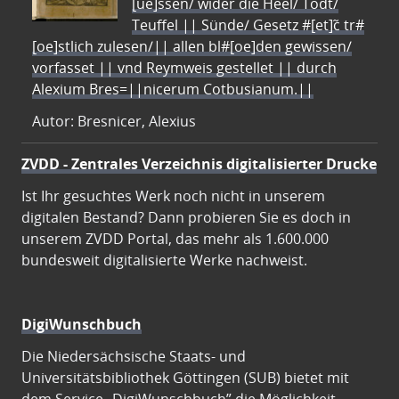
[ue]ssen/ wider die Heel/ Todt/
Teuffel || Sünde/ Gesetz #[et]c̃ tr#
[oe]stlich zulesen/|| allen bl#[oe]den gewissen/
vorfasset || vnd Reymweis gestellet || durch
Alexium Bres=||nicerum Cotbusianum.||
Autor: Bresnicer, Alexius
ZVDD - Zentrales Verzeichnis digitalisierter Drucke
Ist Ihr gesuchtes Werk noch nicht in unserem
digitalen Bestand? Dann probieren Sie es doch in
unserem ZVDD Portal, das mehr als 1.600.000
bundesweit digitalisierte Werke nachweist.
DigiWunschbuch
Die Niedersächsische Staats- und
Universitätsbibliothek Göttingen (SUB) bietet mit