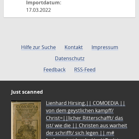
Importdatum:
17.03.2022
Hilfe zur Suche
Kontakt
Impressum
Datenschutz
Feedback
RSS-Feed
Just scanned
Lienhard Hirsing.|| COMOEDIA ||
von dem geystlichen kampff/
Christ=||licher Ritterschafft/ das
ist/ wie die || Christen aus warheit
der schrifft/ sich legen || m#