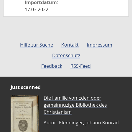
Importdatum:
17.03.2022
Hilfe zur Suche
Kontakt
Impressum
Datenschutz
Feedback
RSS-Feed
Just scanned
Die Familie von Eden oder
gemeinnüzige Bibliothek des
Christianism
Autor: Pfenninger, Johann Konrad