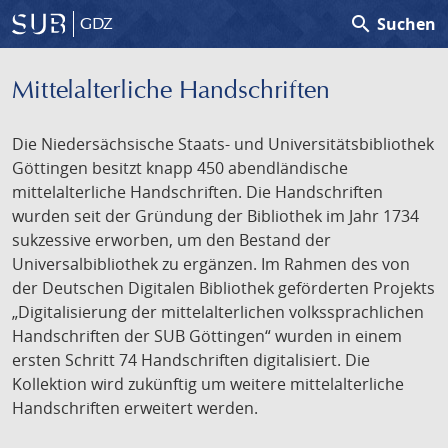
search
Suchen
GDZ
Mittelalterliche Handschriften
Die Niedersächsische Staats- und Universitätsbibliothek
Göttingen besitzt knapp 450 abendländische
mittelalterliche Handschriften. Die Handschriften
wurden seit der Gründung der Bibliothek im Jahr 1734
sukzessive erworben, um den Bestand der
Universalbibliothek zu ergänzen. Im Rahmen des von
der Deutschen Digitalen Bibliothek geförderten Projekts
„Digitalisierung der mittelalterlichen volkssprachlichen
Handschriften der SUB Göttingen“ wurden in einem
ersten Schritt 74 Handschriften digitalisiert. Die
Kollektion wird zukünftig um weitere mittelalterliche
Handschriften erweitert werden.