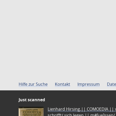
Hilfe zur Suche
Kontakt
Impressum
Date
Just scanned
Lienhard Hirsing.|| COMOEDIA || vo
schrifft/ sich legen || m#[ue]ssen/