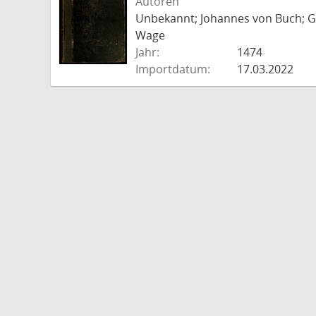
Autoren
Unbekannt; Johannes von Buch; Go
Wage
Jahr:
1474
Importdatum:
17.03.2022