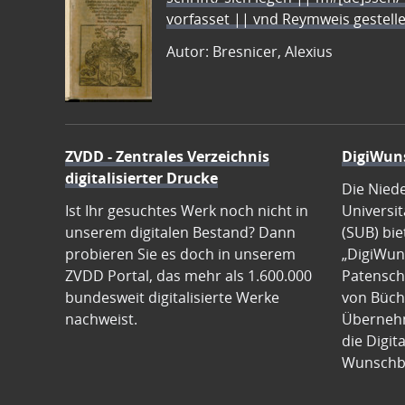
vorfasset || vnd Reymweis gestel
Autor: Bresnicer, Alexius
ZVDD - Zentrales Verzeichnis
DigiWun
digitalisierter Drucke
Die Nied
Ist Ihr gesuchtes Werk noch nicht in
Universit
unserem digitalen Bestand? Dann
(SUB) bie
probieren Sie es doch in unserem
„DigiWun
ZVDD Portal, das mehr als 1.600.000
Patenscha
bundesweit digitalisierte Werke
von Büch
nachweist.
Übernehm
die Digit
Wunschb