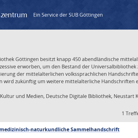
gszentrum
Ein Service der SUB Göttingen
liothek Göttingen besitzt knapp 450 abendländische mittela
ukzessive erworben, um den Bestand der Universalbibliothe
lisierung der mittelalterlichen volkssprachlichen Handschri
ion wird zukünftig um weitere mittelalterliche Handschriften
ultur und Medien, Deutsche Digitale Bibliothek, Neustart 
1 Treff
sch-medizinisch-naturkundliche Sammelhandschrift