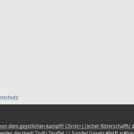
nschutz
n dem geystlichen kampff/ Christ=||licher Ritterschafft/ da
 wider die Heel/ Todt/ Teuffel || Sünde/ Gesetz #[et]c̃ tr#[o