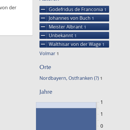
 von der
remove
Godefridus de Franconia
1
remove
Johannes von Buch
1
remove
Meister Albrant
1
remove
Unbekannt
1
remove
Walthisar von der Wage
1
Volmar
1
Orte
Nordbayern, Ostfranken (?)
1
Jahre
1
1
0