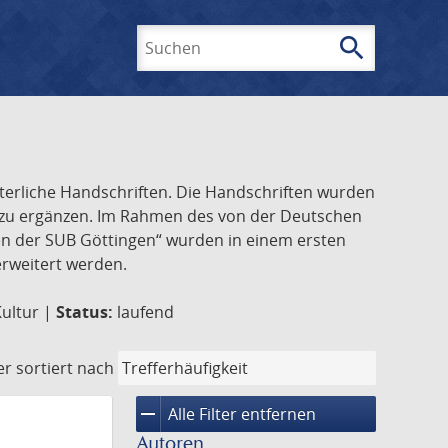
search
Suchen
lterliche Handschriften. Die Handschriften wurden
k zu ergänzen. Im Rahmen des von der Deutschen
ften der SUB Göttingen“ wurden in einem ersten
 erweitert werden.
Kultur |
Status:
laufend
er
sortiert nach
remove
Alle Filter entfernen
Autoren