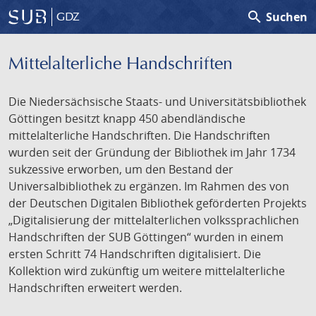
search
Suchen
GDZ
Mittelalterliche Handschriften
Die Niedersächsische Staats- und Universitätsbibliothek
Göttingen besitzt knapp 450 abendländische
mittelalterliche Handschriften. Die Handschriften
wurden seit der Gründung der Bibliothek im Jahr 1734
sukzessive erworben, um den Bestand der
Universalbibliothek zu ergänzen. Im Rahmen des von
der Deutschen Digitalen Bibliothek geförderten Projekts
„Digitalisierung der mittelalterlichen volkssprachlichen
Handschriften der SUB Göttingen“ wurden in einem
ersten Schritt 74 Handschriften digitalisiert. Die
Kollektion wird zukünftig um weitere mittelalterliche
Handschriften erweitert werden.