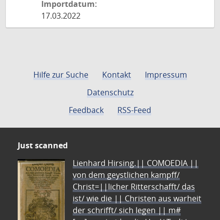
Importdatum:
17.03.2022
Hilfe zur Suche
Kontakt
Impressum
Datenschutz
Feedback
RSS-Feed
Just scanned
Lienhard Hirsing.|| COMOEDIA ||
von dem geystlichen kampff/
Christ=||licher Ritterschafft/ das
ist/ wie die || Christen aus warheit
der schrifft/ sich legen || m#