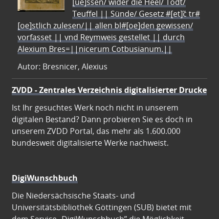
[ue]ssen/ wider die Heel/ Todt/
Teuffel || Sünde/ Gesetz #[et]c̃ tr#
[oe]stlich zulesen/|| allen bl#[oe]den gewissen/
vorfasset || vnd Reymweis gestellet || durch
Alexium Bres=||nicerum Cotbusianum.||
Autor: Bresnicer, Alexius
ZVDD - Zentrales Verzeichnis digitalisierter Drucke
Ist Ihr gesuchtes Werk noch nicht in unserem
digitalen Bestand? Dann probieren Sie es doch in
unserem ZVDD Portal, das mehr als 1.600.000
bundesweit digitalisierte Werke nachweist.
DigiWunschbuch
Die Niedersächsische Staats- und
Universitätsbibliothek Göttingen (SUB) bietet mit