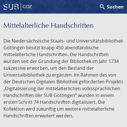
search
Suchen
GDZ
Mittelalterliche Handschriften
Die Niedersächsische Staats- und Universitätsbibliothek
Göttingen besitzt knapp 450 abendländische
mittelalterliche Handschriften. Die Handschriften
wurden seit der Gründung der Bibliothek im Jahr 1734
sukzessive erworben, um den Bestand der
Universalbibliothek zu ergänzen. Im Rahmen des von
der Deutschen Digitalen Bibliothek geförderten Projekts
„Digitalisierung der mittelalterlichen volkssprachlichen
Handschriften der SUB Göttingen“ wurden in einem
ersten Schritt 74 Handschriften digitalisiert. Die
Kollektion wird zukünftig um weitere mittelalterliche
Handschriften erweitert werden.