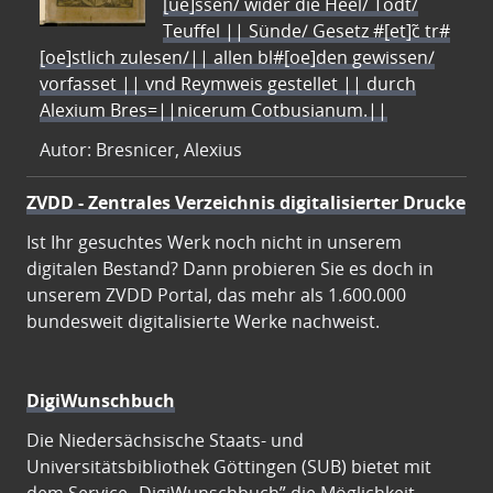
[ue]ssen/ wider die Heel/ Todt/
Teuffel || Sünde/ Gesetz #[et]c̃ tr#
[oe]stlich zulesen/|| allen bl#[oe]den gewissen/
vorfasset || vnd Reymweis gestellet || durch
Alexium Bres=||nicerum Cotbusianum.||
Autor: Bresnicer, Alexius
ZVDD - Zentrales Verzeichnis digitalisierter Drucke
Ist Ihr gesuchtes Werk noch nicht in unserem
digitalen Bestand? Dann probieren Sie es doch in
unserem ZVDD Portal, das mehr als 1.600.000
bundesweit digitalisierte Werke nachweist.
DigiWunschbuch
Die Niedersächsische Staats- und
Universitätsbibliothek Göttingen (SUB) bietet mit