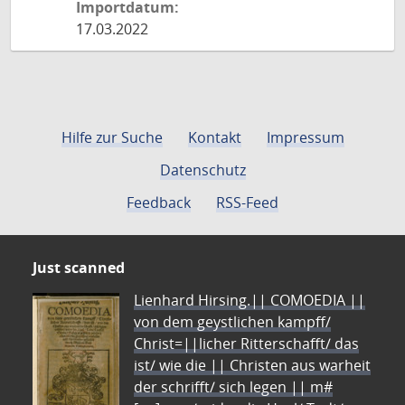
Importdatum:
17.03.2022
Hilfe zur Suche
Kontakt
Impressum
Datenschutz
Feedback
RSS-Feed
Just scanned
Lienhard Hirsing.|| COMOEDIA ||
von dem geystlichen kampff/
Christ=||licher Ritterschafft/ das
ist/ wie die || Christen aus warheit
der schrifft/ sich legen || m#