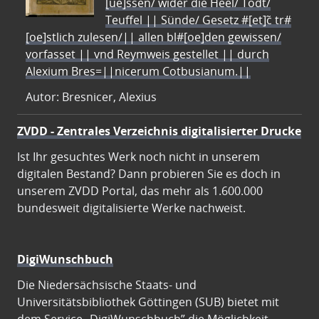
[ue]ssen/ wider die Heel/ Todt/
Teuffel || Sünde/ Gesetz #[et]c̃ tr#
[oe]stlich zulesen/|| allen bl#[oe]den gewissen/
vorfasset || vnd Reymweis gestellet || durch
Alexium Bres=||nicerum Cotbusianum.||
Autor: Bresnicer, Alexius
ZVDD - Zentrales Verzeichnis digitalisierter Drucke
Ist Ihr gesuchtes Werk noch nicht in unserem
digitalen Bestand? Dann probieren Sie es doch in
unserem ZVDD Portal, das mehr als 1.600.000
bundesweit digitalisierte Werke nachweist.
DigiWunschbuch
Die Niedersächsische Staats- und
Universitätsbibliothek Göttingen (SUB) bietet mit