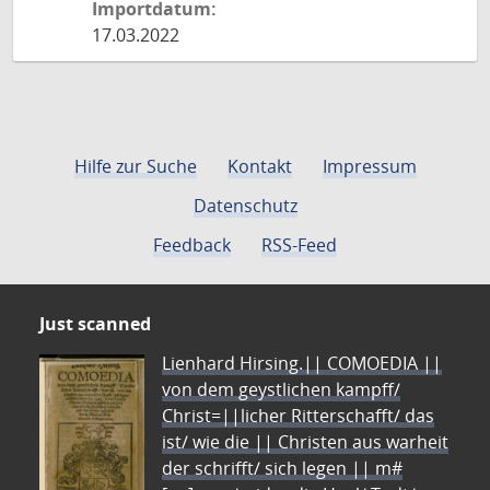
Importdatum:
17.03.2022
Hilfe zur Suche
Kontakt
Impressum
Datenschutz
Feedback
RSS-Feed
Just scanned
Lienhard Hirsing.|| COMOEDIA ||
von dem geystlichen kampff/
Christ=||licher Ritterschafft/ das
ist/ wie die || Christen aus warheit
der schrifft/ sich legen || m#