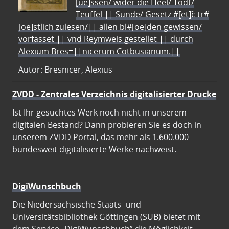
[ue]ssen/ wider die Heel/ Todt/
Teuffel || Sünde/ Gesetz #[et]c̃ tr#
[oe]stlich zulesen/|| allen bl#[oe]den gewissen/
vorfasset || vnd Reymweis gestellet || durch
Alexium Bres=||nicerum Cotbusianum.||
Autor: Bresnicer, Alexius
ZVDD - Zentrales Verzeichnis digitalisierter Drucke
Ist Ihr gesuchtes Werk noch nicht in unserem
digitalen Bestand? Dann probieren Sie es doch in
unserem ZVDD Portal, das mehr als 1.600.000
bundesweit digitalisierte Werke nachweist.
DigiWunschbuch
Die Niedersächsische Staats- und
Universitätsbibliothek Göttingen (SUB) bietet mit