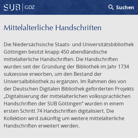
search
Suchen
GDZ
Mittelalterliche Handschriften
Die Niedersächsische Staats- und Universitätsbibliothek
Göttingen besitzt knapp 450 abendländische
mittelalterliche Handschriften. Die Handschriften
wurden seit der Gründung der Bibliothek im Jahr 1734
sukzessive erworben, um den Bestand der
Universalbibliothek zu ergänzen. Im Rahmen des von
der Deutschen Digitalen Bibliothek geförderten Projekts
„Digitalisierung der mittelalterlichen volkssprachlichen
Handschriften der SUB Göttingen“ wurden in einem
ersten Schritt 74 Handschriften digitalisiert. Die
Kollektion wird zukünftig um weitere mittelalterliche
Handschriften erweitert werden.