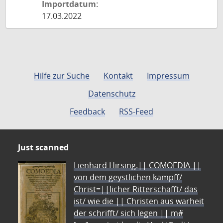
Importdatum:
17.03.2022
Hilfe zur Suche
Kontakt
Impressum
Datenschutz
Feedback
RSS-Feed
Just scanned
Lienhard Hirsing.|| COMOEDIA ||
von dem geystlichen kampff/
Christ=||licher Ritterschafft/ das
ist/ wie die || Christen aus warheit
der schrifft/ sich legen || m#