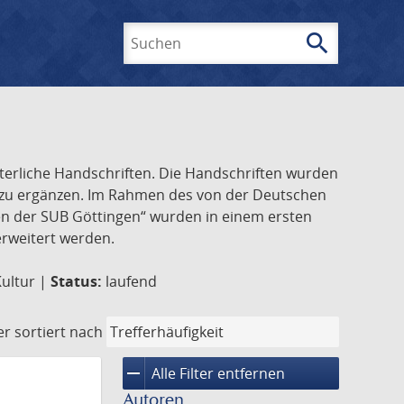
search
Suchen
lterliche Handschriften. Die Handschriften wurden
k zu ergänzen. Im Rahmen des von der Deutschen
ften der SUB Göttingen“ wurden in einem ersten
 erweitert werden.
Kultur |
Status:
laufend
er
sortiert nach
remove
Alle Filter entfernen
Autoren