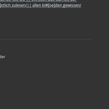
e]stlich zulesen/|| allen bl#[oe]den gewissen/
der