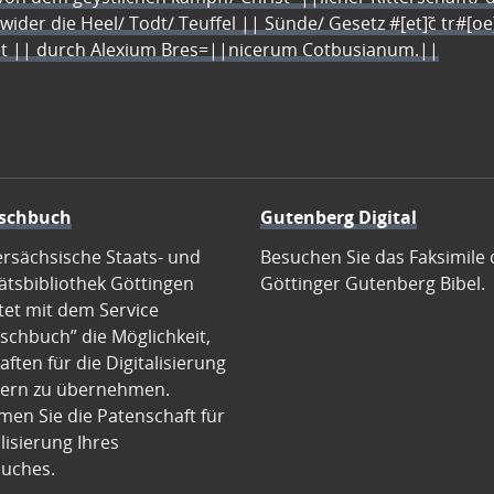
 wider die Heel/ Todt/ Teuffel || Sünde/ Gesetz #[et]c̃ tr#[o
let || durch Alexium Bres=||nicerum Cotbusianum.||
schbuch
Gutenberg Digital
ersächsische Staats- und
Besuchen Sie das Faksimile 
ätsbibliothek Göttingen
Göttinger Gutenberg Bibel.
tet mit dem Service
schbuch” die Möglichkeit,
ften für die Digitalisierung
ern zu übernehmen.
en Sie die Patenschaft für
alisierung Ihres
uches.