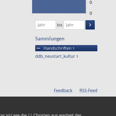
0
0
1474
1475
keyboard_arrow_right
bis
Suche
einschränke
Sammlungen
remove
Handschriften
1
ddb_neustart_kultur
1
Feedback
RSS-Feed
s ist/ wie die || Christen aus warheit der