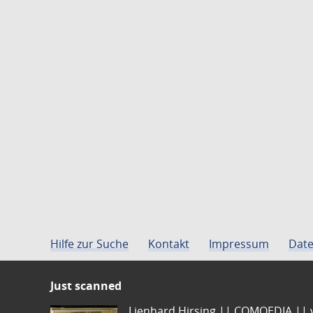
Hilfe zur Suche
Kontakt
Impressum
Date
Just scanned
Lienhard Hirsing.|| COMOEDIA || vo