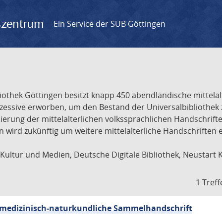
gszentrum
Ein Service der SUB Göttingen
liothek Göttingen besitzt knapp 450 abendländische mittela
ukzessive erworben, um den Bestand der Universalbibliothe
lisierung der mittelalterlichen volkssprachlichen Handschri
ion wird zukünftig um weitere mittelalterliche Handschriften
ultur und Medien, Deutsche Digitale Bibliothek, Neustart 
1 Treff
sch-medizinisch-naturkundliche Sammelhandschrift