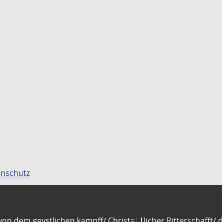
nschutz
n dem geystlichen kampff/ Christ=||licher Ritterschafft/ da