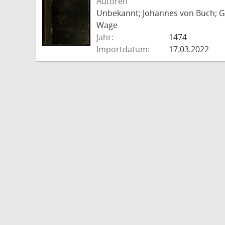
Autoren
Unbekannt; Johannes von Buch; Go
Wage
Jahr:
1474
Importdatum:
17.03.2022