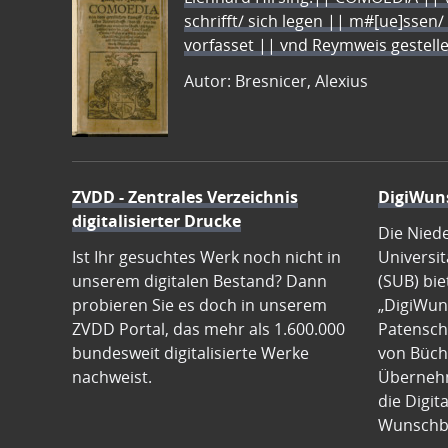
schrifft/ sich legen || m#[ue]ssen/
vorfasset || vnd Reymweis gestel
Autor: Bresnicer, Alexius
ZVDD - Zentrales Verzeichnis
DigiWun
digitalisierter Drucke
Die Nied
Ist Ihr gesuchtes Werk noch nicht in
Universit
unserem digitalen Bestand? Dann
(SUB) bie
probieren Sie es doch in unserem
„DigiWun
ZVDD Portal, das mehr als 1.600.000
Patenscha
bundesweit digitalisierte Werke
von Büch
nachweist.
Übernehm
die Digit
Wunschb