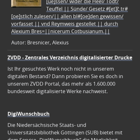
[ue]ssen/ wider die Heel/ Todt/
Teuffel || Sünde/ Gesetz #[et]c̃ tr#
[oe]stlich zulesen/|| allen bl#[oe]den gewissen/
vorfasset || vnd Reymweis gestellet || durch
Alexium Bres=||nicerum Cotbusianum.||
Autor: Bresnicer, Alexius
ZVDD - Zentrales Verzeichnis digitalisierter Drucke
Ist Ihr gesuchtes Werk noch nicht in unserem
digitalen Bestand? Dann probieren Sie es doch in
unserem ZVDD Portal, das mehr als 1.600.000
bundesweit digitalisierte Werke nachweist.
DigiWunschbuch
Die Niedersächsische Staats- und
Universitätsbibliothek Göttingen (SUB) bietet mit