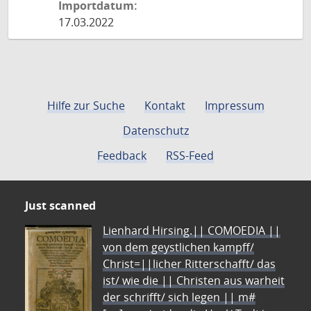
Importdatum:
17.03.2022
Hilfe zur Suche
Kontakt
Impressum
Datenschutz
Feedback
RSS-Feed
Just scanned
Lienhard Hirsing.|| COMOEDIA ||
von dem geystlichen kampff/
Christ=||licher Ritterschafft/ das
ist/ wie die || Christen aus warheit
der schrifft/ sich legen || m#