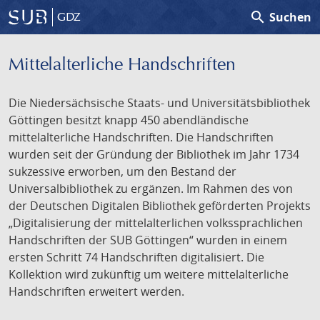
search
Suchen
GDZ
Mittelalterliche Handschriften
Die Niedersächsische Staats- und Universitätsbibliothek
Göttingen besitzt knapp 450 abendländische
mittelalterliche Handschriften. Die Handschriften
wurden seit der Gründung der Bibliothek im Jahr 1734
sukzessive erworben, um den Bestand der
Universalbibliothek zu ergänzen. Im Rahmen des von
der Deutschen Digitalen Bibliothek geförderten Projekts
„Digitalisierung der mittelalterlichen volkssprachlichen
Handschriften der SUB Göttingen“ wurden in einem
ersten Schritt 74 Handschriften digitalisiert. Die
Kollektion wird zukünftig um weitere mittelalterliche
Handschriften erweitert werden.