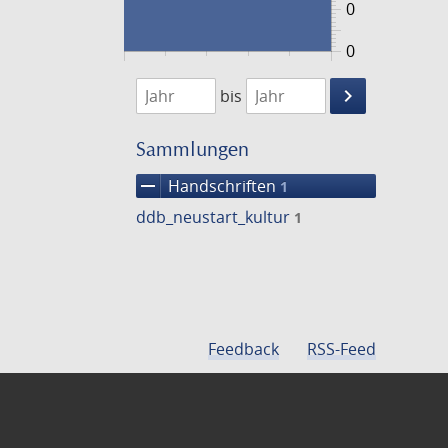
0
0
1474
1475
keyboard_arrow_right
bis
Suche
einschränke
Sammlungen
remove
Handschriften
1
ddb_neustart_kultur
1
Feedback
RSS-Feed