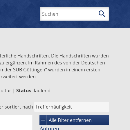
search
Suchen
lterliche Handschriften. Die Handschriften wurden
k zu ergänzen. Im Rahmen des von der Deutschen
ften der SUB Göttingen“ wurden in einem ersten
 erweitert werden.
Kultur |
Status:
laufend
er
sortiert nach
remove
Alle Filter entfernen
Autoren