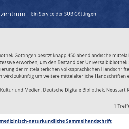
gszentrum
Ein Service der SUB Göttingen
liothek Göttingen besitzt knapp 450 abendländische mittela
ukzessive erworben, um den Bestand der Universalbibliothe
lisierung der mittelalterlichen volkssprachlichen Handschri
ion wird zukünftig um weitere mittelalterliche Handschriften
ultur und Medien, Deutsche Digitale Bibliothek, Neustart 
1 Treff
sch-medizinisch-naturkundliche Sammelhandschrift