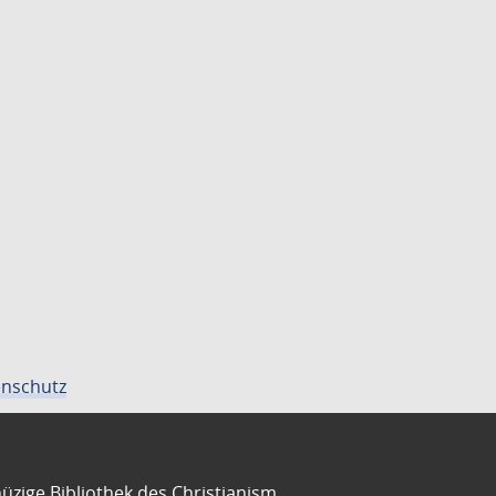
nschutz
üzige Bibliothek des Christianism