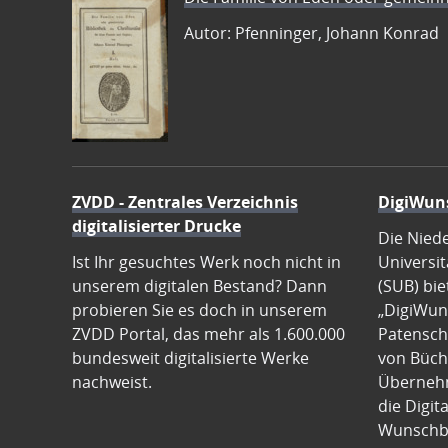
Autor: Pfenninger, Johann Konrad
ZVDD - Zentrales Verzeichnis
DigiWun
digitalisierter Drucke
Die Nied
Ist Ihr gesuchtes Werk noch nicht in
Universit
unserem digitalen Bestand? Dann
(SUB) bie
probieren Sie es doch in unserem
„DigiWun
ZVDD Portal, das mehr als 1.600.000
Patenscha
bundesweit digitalisierte Werke
von Büch
nachweist.
Übernehm
die Digit
Wunschb