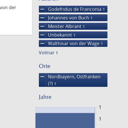
 von der
remove
Godefridus de Franconia
1
remove
Johannes von Buch
1
remove
Meister Albrant
1
remove
Unbekannt
1
remove
Walthisar von der Wage
1
Volmar
1
Orte
remove
Nordbayern, Ostfranken
(?)
1
Jahre
1
1