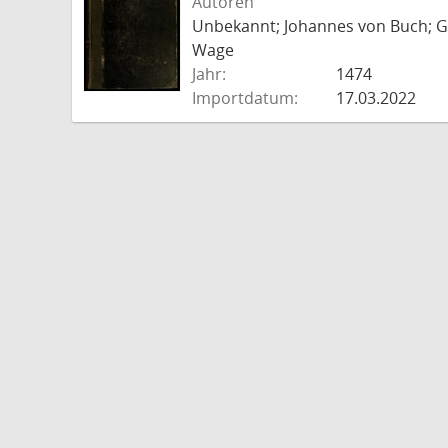
Autoren
Unbekannt; Johannes von Buch; Go
Wage
Jahr:
1474
Importdatum:
17.03.2022