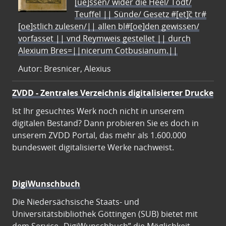
[ue]ssen/ wider die Heel/ Todt/
Teuffel || Sünde/ Gesetz #[et]c̃ tr#
[oe]stlich zulesen/|| allen bl#[oe]den gewissen/
vorfasset || vnd Reymweis gestellet || durch
Alexium Bres=||nicerum Cotbusianum.||
Autor: Bresnicer, Alexius
ZVDD - Zentrales Verzeichnis digitalisierter Drucke
Ist Ihr gesuchtes Werk noch nicht in unserem
digitalen Bestand? Dann probieren Sie es doch in
unserem ZVDD Portal, das mehr als 1.600.000
bundesweit digitalisierte Werke nachweist.
DigiWunschbuch
Die Niedersächsische Staats- und
Universitätsbibliothek Göttingen (SUB) bietet mit