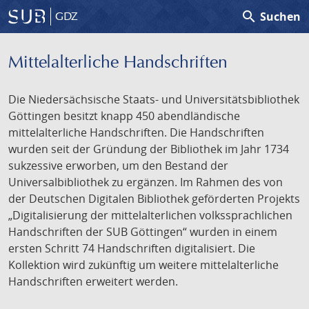
search
Suchen
GDZ
Mittelalterliche Handschriften
Die Niedersächsische Staats- und Universitätsbibliothek
Göttingen besitzt knapp 450 abendländische
mittelalterliche Handschriften. Die Handschriften
wurden seit der Gründung der Bibliothek im Jahr 1734
sukzessive erworben, um den Bestand der
Universalbibliothek zu ergänzen. Im Rahmen des von
der Deutschen Digitalen Bibliothek geförderten Projekts
„Digitalisierung der mittelalterlichen volkssprachlichen
Handschriften der SUB Göttingen“ wurden in einem
ersten Schritt 74 Handschriften digitalisiert. Die
Kollektion wird zukünftig um weitere mittelalterliche
Handschriften erweitert werden.