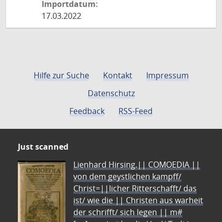
Importdatum:
17.03.2022
Hilfe zur Suche
Kontakt
Impressum
Datenschutz
Feedback
RSS-Feed
Just scanned
Lienhard Hirsing.|| COMOEDIA ||
von dem geystlichen kampff/
Christ=||licher Ritterschafft/ das
ist/ wie die || Christen aus warheit
der schrifft/ sich legen || m#