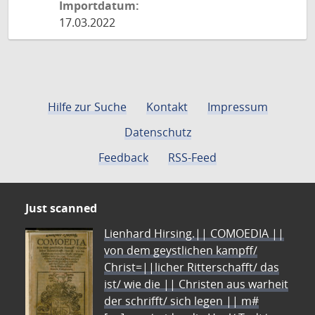
Importdatum:
17.03.2022
Hilfe zur Suche
Kontakt
Impressum
Datenschutz
Feedback
RSS-Feed
Just scanned
Lienhard Hirsing.|| COMOEDIA ||
von dem geystlichen kampff/
Christ=||licher Ritterschafft/ das
ist/ wie die || Christen aus warheit
der schrifft/ sich legen || m#