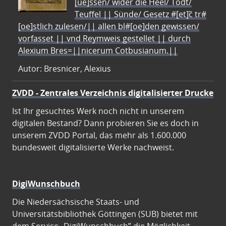
[ue]ssen/ wider die Heel/ Todt/
Teuffel || Sünde/ Gesetz #[et]c̃ tr#
[oe]stlich zulesen/|| allen bl#[oe]den gewissen/
vorfasset || vnd Reymweis gestellet || durch
Alexium Bres=||nicerum Cotbusianum.||
Autor: Bresnicer, Alexius
ZVDD - Zentrales Verzeichnis digitalisierter Drucke
Ist Ihr gesuchtes Werk noch nicht in unserem
digitalen Bestand? Dann probieren Sie es doch in
unserem ZVDD Portal, das mehr als 1.600.000
bundesweit digitalisierte Werke nachweist.
DigiWunschbuch
Die Niedersächsische Staats- und
Universitätsbibliothek Göttingen (SUB) bietet mit