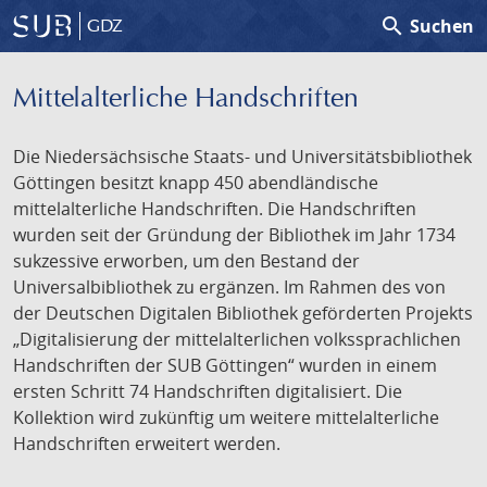
search
Suchen
GDZ
Mittelalterliche Handschriften
Die Niedersächsische Staats- und Universitätsbibliothek
Göttingen besitzt knapp 450 abendländische
mittelalterliche Handschriften. Die Handschriften
wurden seit der Gründung der Bibliothek im Jahr 1734
sukzessive erworben, um den Bestand der
Universalbibliothek zu ergänzen. Im Rahmen des von
der Deutschen Digitalen Bibliothek geförderten Projekts
„Digitalisierung der mittelalterlichen volkssprachlichen
Handschriften der SUB Göttingen“ wurden in einem
ersten Schritt 74 Handschriften digitalisiert. Die
Kollektion wird zukünftig um weitere mittelalterliche
Handschriften erweitert werden.