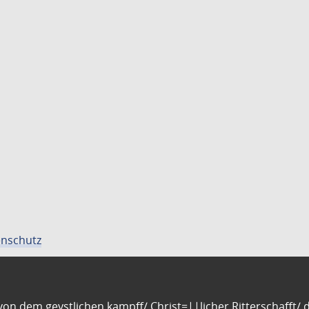
nschutz
n dem geystlichen kampff/ Christ=||licher Ritterschafft/ da