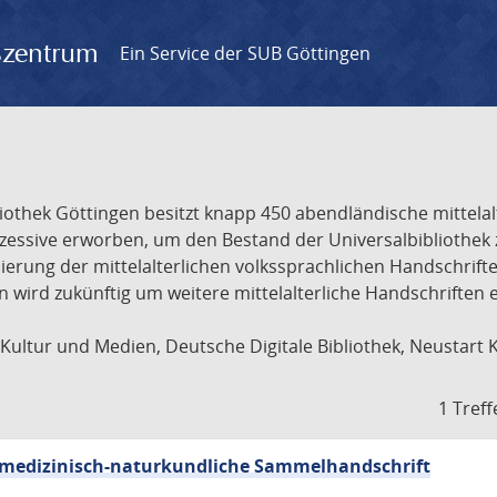
gszentrum
Ein Service der SUB Göttingen
liothek Göttingen besitzt knapp 450 abendländische mittela
ukzessive erworben, um den Bestand der Universalbibliothe
lisierung der mittelalterlichen volkssprachlichen Handschri
ion wird zukünftig um weitere mittelalterliche Handschriften
ultur und Medien, Deutsche Digitale Bibliothek, Neustart 
1 Treff
sch-medizinisch-naturkundliche Sammelhandschrift