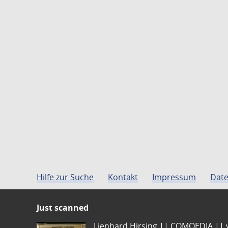
Hilfe zur Suche
Kontakt
Impressum
Date
Just scanned
Lienhard Hirsing.|| COMOEDIA || vo