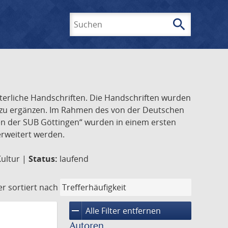
search
Suchen
lterliche Handschriften. Die Handschriften wurden
k zu ergänzen. Im Rahmen des von der Deutschen
ften der SUB Göttingen“ wurden in einem ersten
 erweitert werden.
Kultur |
Status:
laufend
er
sortiert nach
remove
Alle Filter entfernen
Autoren