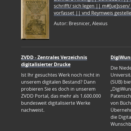
schrifft/ sich legen || m#[ue]ssen/
vorfasset || vnd Reymweis gestel
Autor: Bresnicer, Alexius
ZVDD - Zentrales Verzeichnis
DigiWun
digitalisierter Drucke
Die Nied
Ist Ihr gesuchtes Werk noch nicht in
Universit
unserem digitalen Bestand? Dann
(SUB) bie
probieren Sie es doch in unserem
„DigiWun
ZVDD Portal, das mehr als 1.600.000
Patenscha
bundesweit digitalisierte Werke
von Büch
nachweist.
Übernehm
die Digit
Wunschb