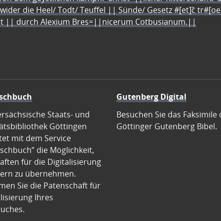
 wider die Heel/ Todt/ Teuffel || Sünde/ Gesetz #[et]c̃ tr#[o
let || durch Alexium Bres=||nicerum Cotbusianum.||
schbuch
Gutenberg Digital
ersächsische Staats- und
Besuchen Sie das Faksimile 
ätsbibliothek Göttingen
Göttinger Gutenberg Bibel.
tet mit dem Service
schbuch” die Möglichkeit,
ften für die Digitalisierung
ern zu übernehmen.
en Sie die Patenschaft für
alisierung Ihres
uches.