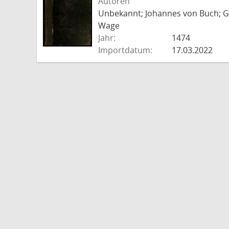
Autoren
Unbekannt; Johannes von Buch; Go
Wage
Jahr:
1474
Importdatum:
17.03.2022