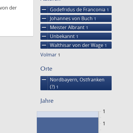
 von der
remove
Godefridus de Franconia
1
remove
Johannes von Buch
1
remove
Meister Albrant
1
remove
Unbekannt
1
remove
Walthisar von der Wage
1
Volmar
1
Orte
remove
Nordbayern, Ostfranken
(?)
1
Jahre
1
1