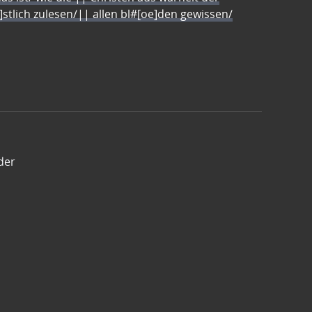
e]stlich zulesen/|| allen bl#[oe]den gewissen/
der