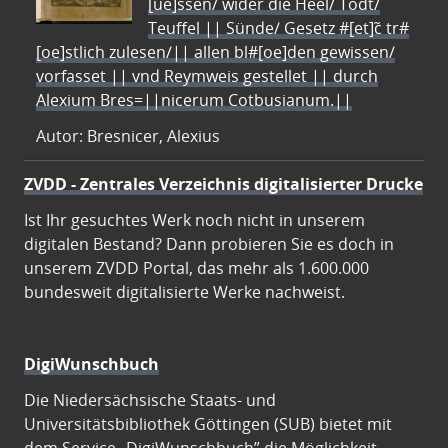
[ue]ssen/ wider die Heel/ Todt/
Teuffel || Sünde/ Gesetz #[et]c̃ tr#
[oe]stlich zulesen/|| allen bl#[oe]den gewissen/
vorfasset || vnd Reymweis gestellet || durch
Alexium Bres=||nicerum Cotbusianum.||
Autor: Bresnicer, Alexius
ZVDD - Zentrales Verzeichnis digitalisierter Drucke
Ist Ihr gesuchtes Werk noch nicht in unserem
digitalen Bestand? Dann probieren Sie es doch in
unserem ZVDD Portal, das mehr als 1.600.000
bundesweit digitalisierte Werke nachweist.
DigiWunschbuch
Die Niedersächsische Staats- und
Universitätsbibliothek Göttingen (SUB) bietet mit