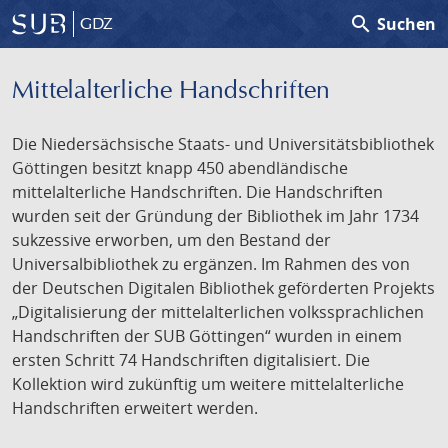
search
Suchen
GDZ
Mittelalterliche Handschriften
Die Niedersächsische Staats- und Universitätsbibliothek
Göttingen besitzt knapp 450 abendländische
mittelalterliche Handschriften. Die Handschriften
wurden seit der Gründung der Bibliothek im Jahr 1734
sukzessive erworben, um den Bestand der
Universalbibliothek zu ergänzen. Im Rahmen des von
der Deutschen Digitalen Bibliothek geförderten Projekts
„Digitalisierung der mittelalterlichen volkssprachlichen
Handschriften der SUB Göttingen“ wurden in einem
ersten Schritt 74 Handschriften digitalisiert. Die
Kollektion wird zukünftig um weitere mittelalterliche
Handschriften erweitert werden.