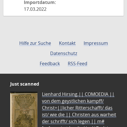
Importdatum:
17.03.2022
Hilfe zur Suche
Kontakt
Impressum
Datenschutz
Feedback
RSS-Feed
Just scanned
Lienhard Hirsing.|| COMOEDIA ||
von dem geystlichen kampff/
Christ=||licher Ritterschafft/ das
ist/ wie die || Christen aus warheit
der schrifft/ sich legen || m#