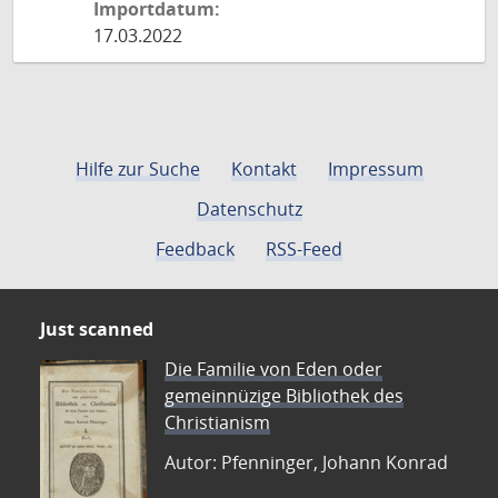
Importdatum:
17.03.2022
Hilfe zur Suche
Kontakt
Impressum
Datenschutz
Feedback
RSS-Feed
Just scanned
Die Familie von Eden oder
gemeinnüzige Bibliothek des
Christianism
Autor: Pfenninger, Johann Konrad