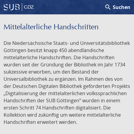
search
Suchen
GDZ
Mittelalterliche Handschriften
Die Niedersächsische Staats- und Universitätsbibliothek
Göttingen besitzt knapp 450 abendländische
mittelalterliche Handschriften. Die Handschriften
wurden seit der Gründung der Bibliothek im Jahr 1734
sukzessive erworben, um den Bestand der
Universalbibliothek zu ergänzen. Im Rahmen des von
der Deutschen Digitalen Bibliothek geförderten Projekts
„Digitalisierung der mittelalterlichen volkssprachlichen
Handschriften der SUB Göttingen“ wurden in einem
ersten Schritt 74 Handschriften digitalisiert. Die
Kollektion wird zukünftig um weitere mittelalterliche
Handschriften erweitert werden.