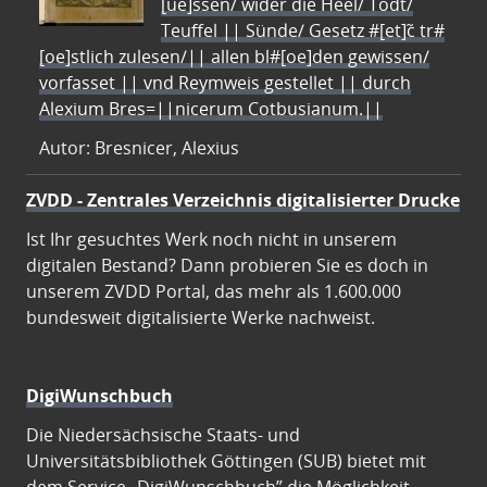
[ue]ssen/ wider die Heel/ Todt/
Teuffel || Sünde/ Gesetz #[et]c̃ tr#
[oe]stlich zulesen/|| allen bl#[oe]den gewissen/
vorfasset || vnd Reymweis gestellet || durch
Alexium Bres=||nicerum Cotbusianum.||
Autor: Bresnicer, Alexius
ZVDD - Zentrales Verzeichnis digitalisierter Drucke
Ist Ihr gesuchtes Werk noch nicht in unserem
digitalen Bestand? Dann probieren Sie es doch in
unserem ZVDD Portal, das mehr als 1.600.000
bundesweit digitalisierte Werke nachweist.
DigiWunschbuch
Die Niedersächsische Staats- und
Universitätsbibliothek Göttingen (SUB) bietet mit