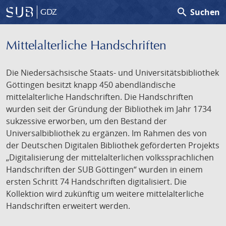
search
Suchen
GDZ
Mittelalterliche Handschriften
Die Niedersächsische Staats- und Universitätsbibliothek
Göttingen besitzt knapp 450 abendländische
mittelalterliche Handschriften. Die Handschriften
wurden seit der Gründung der Bibliothek im Jahr 1734
sukzessive erworben, um den Bestand der
Universalbibliothek zu ergänzen. Im Rahmen des von
der Deutschen Digitalen Bibliothek geförderten Projekts
„Digitalisierung der mittelalterlichen volkssprachlichen
Handschriften der SUB Göttingen“ wurden in einem
ersten Schritt 74 Handschriften digitalisiert. Die
Kollektion wird zukünftig um weitere mittelalterliche
Handschriften erweitert werden.