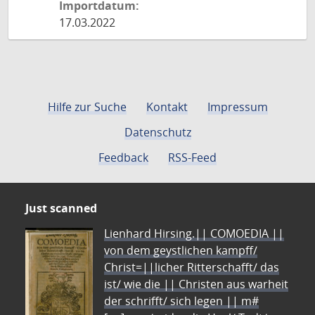
Importdatum:
17.03.2022
Hilfe zur Suche
Kontakt
Impressum
Datenschutz
Feedback
RSS-Feed
Just scanned
Lienhard Hirsing.|| COMOEDIA ||
von dem geystlichen kampff/
Christ=||licher Ritterschafft/ das
ist/ wie die || Christen aus warheit
der schrifft/ sich legen || m#