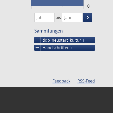
0
1474
1475
keyboard_arrow_right
bis
Suche
einschränke
Sammlungen
remove
ddb_neustart_kultur
1
remove
Handschriften
1
Feedback
RSS-Feed