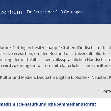
gszentrum
Ein Service der SUB Göttingen
liothek Göttingen besitzt knapp 450 abendländische mittela
ukzessive erworben, um den Bestand der Universalbibliothe
lisierung der mittelalterlichen volkssprachlichen Handschri
ion wird zukünftig um weitere mittelalterliche Handschriften
ultur und Medien, Deutsche Digitale Bibliothek, Neustart 
1 Treff
sch-medizinisch-naturkundliche Sammelhandschrift