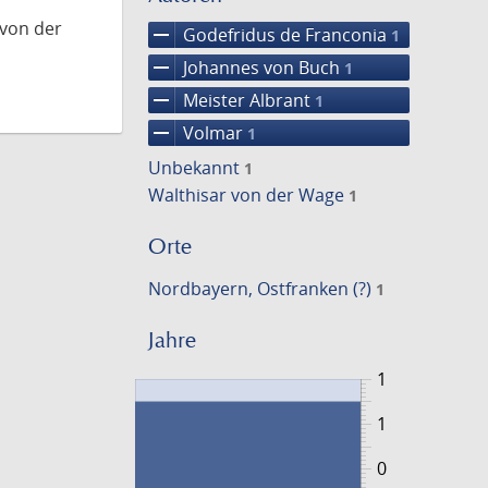
 von der
remove
Godefridus de Franconia
1
remove
Johannes von Buch
1
remove
Meister Albrant
1
remove
Volmar
1
Unbekannt
1
Walthisar von der Wage
1
Orte
Nordbayern, Ostfranken (?)
1
Jahre
1
1
0