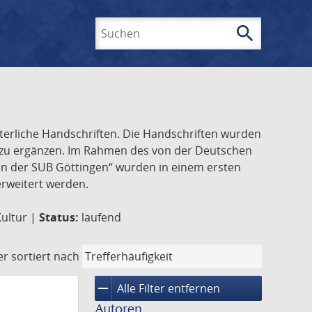
search
Suchen
lterliche Handschriften. Die Handschriften wurden
k zu ergänzen. Im Rahmen des von der Deutschen
ften der SUB Göttingen“ wurden in einem ersten
 erweitert werden.
Kultur |
Status:
laufend
er
sortiert nach
remove
Alle Filter entfernen
Autoren