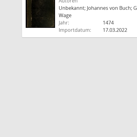
Autoren
Unbekannt; Johannes von Buch; Go
Wage
Jahr:
1474
Importdatum:
17.03.2022