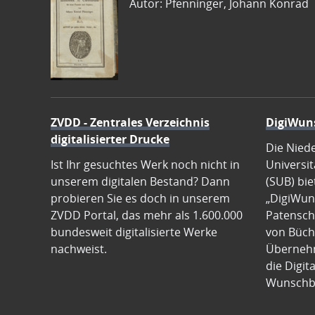
Autor: Pfenninger, Johann Konrad
ZVDD - Zentrales Verzeichnis
DigiWun
digitalisierter Drucke
Die Nied
Ist Ihr gesuchtes Werk noch nicht in
Universit
unserem digitalen Bestand? Dann
(SUB) bie
probieren Sie es doch in unserem
„DigiWun
ZVDD Portal, das mehr als 1.600.000
Patenscha
bundesweit digitalisierte Werke
von Büch
nachweist.
Übernehm
die Digit
Wunschb