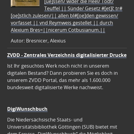
[ue]ssen/ wider die Heel/ Todt/
Teuffel || Sünde/ Gesetz #[et]c̃ tr#
[oe]stlich zulesen/|| allen bl#[oe]den gewissen/
vorfasset || vnd Reymweis gestellet || durch
Alexium Bres=||nicerum Cotbusianum.||
Autor: Bresnicer, Alexius
ZVDD - Zentrales Verzeichnis digitalisierter Drucke
Ist Ihr gesuchtes Werk noch nicht in unserem
digitalen Bestand? Dann probieren Sie es doch in
unserem ZVDD Portal, das mehr als 1.600.000
bundesweit digitalisierte Werke nachweist.
DigiWunschbuch
Die Niedersächsische Staats- und
Universitätsbibliothek Göttingen (SUB) bietet mit