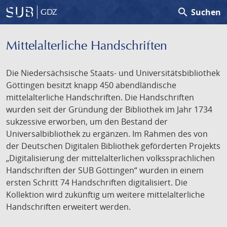
search
Suchen
GDZ
Mittelalterliche Handschriften
Die Niedersächsische Staats- und Universitätsbibliothek
Göttingen besitzt knapp 450 abendländische
mittelalterliche Handschriften. Die Handschriften
wurden seit der Gründung der Bibliothek im Jahr 1734
sukzessive erworben, um den Bestand der
Universalbibliothek zu ergänzen. Im Rahmen des von
der Deutschen Digitalen Bibliothek geförderten Projekts
„Digitalisierung der mittelalterlichen volkssprachlichen
Handschriften der SUB Göttingen“ wurden in einem
ersten Schritt 74 Handschriften digitalisiert. Die
Kollektion wird zukünftig um weitere mittelalterliche
Handschriften erweitert werden.