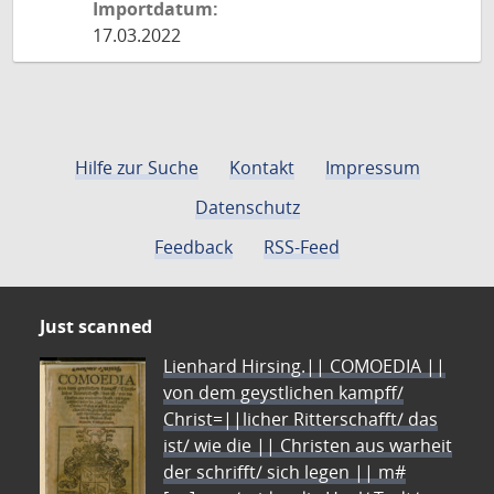
Importdatum:
17.03.2022
Hilfe zur Suche
Kontakt
Impressum
Datenschutz
Feedback
RSS-Feed
Just scanned
Lienhard Hirsing.|| COMOEDIA ||
von dem geystlichen kampff/
Christ=||licher Ritterschafft/ das
ist/ wie die || Christen aus warheit
der schrifft/ sich legen || m#