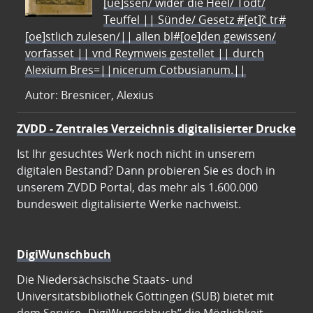
[ue]ssen/ wider die Heel/ Todt/
Teuffel || Sünde/ Gesetz #[et]c̃ tr#
[oe]stlich zulesen/|| allen bl#[oe]den gewissen/
vorfasset || vnd Reymweis gestellet || durch
Alexium Bres=||nicerum Cotbusianum.||
Autor: Bresnicer, Alexius
ZVDD - Zentrales Verzeichnis digitalisierter Drucke
Ist Ihr gesuchtes Werk noch nicht in unserem
digitalen Bestand? Dann probieren Sie es doch in
unserem ZVDD Portal, das mehr als 1.600.000
bundesweit digitalisierte Werke nachweist.
DigiWunschbuch
Die Niedersächsische Staats- und
Universitätsbibliothek Göttingen (SUB) bietet mit