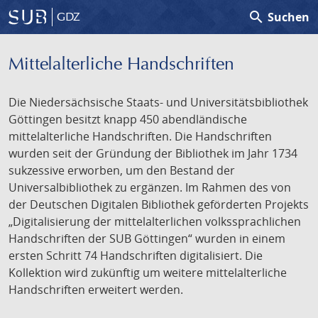
search
Suchen
GDZ
Mittelalterliche Handschriften
Die Niedersächsische Staats- und Universitätsbibliothek
Göttingen besitzt knapp 450 abendländische
mittelalterliche Handschriften. Die Handschriften
wurden seit der Gründung der Bibliothek im Jahr 1734
sukzessive erworben, um den Bestand der
Universalbibliothek zu ergänzen. Im Rahmen des von
der Deutschen Digitalen Bibliothek geförderten Projekts
„Digitalisierung der mittelalterlichen volkssprachlichen
Handschriften der SUB Göttingen“ wurden in einem
ersten Schritt 74 Handschriften digitalisiert. Die
Kollektion wird zukünftig um weitere mittelalterliche
Handschriften erweitert werden.