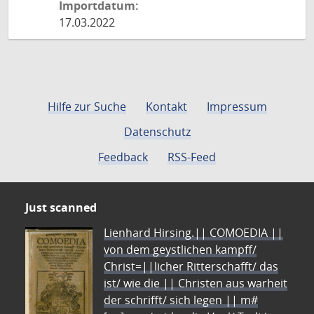
Importdatum:
17.03.2022
Hilfe zur Suche
Kontakt
Impressum
Datenschutz
Feedback
RSS-Feed
Just scanned
Lienhard Hirsing.|| COMOEDIA ||
von dem geystlichen kampff/
Christ=||licher Ritterschafft/ das
ist/ wie die || Christen aus warheit
der schrifft/ sich legen || m#