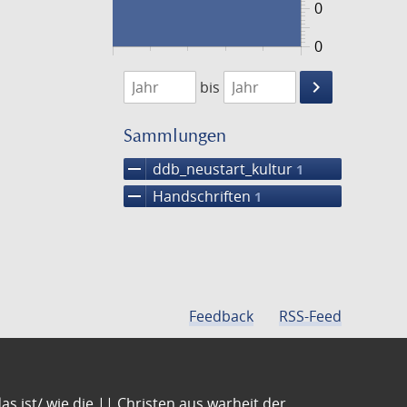
0
0
1474
1475
keyboard_arrow_right
bis
Suche
einschränke
Sammlungen
remove
ddb_neustart_kultur
1
remove
Handschriften
1
Feedback
RSS-Feed
s ist/ wie die || Christen aus warheit der