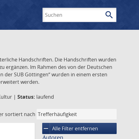
search
Suchen
lterliche Handschriften. Die Handschriften wurden
k zu ergänzen. Im Rahmen des von der Deutschen
ften der SUB Göttingen“ wurden in einem ersten
 erweitert werden.
Kultur |
Status:
laufend
er
sortiert nach
remove
Alle Filter entfernen
Autoren