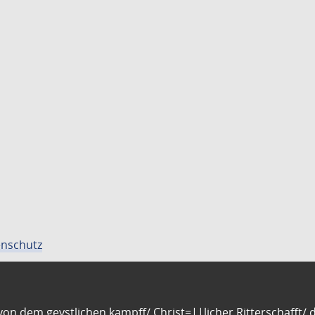
nschutz
n dem geystlichen kampff/ Christ=||licher Ritterschafft/ da