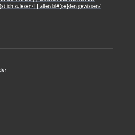
e]stlich zulesen/|| allen bl#[oe]den gewissen/
der