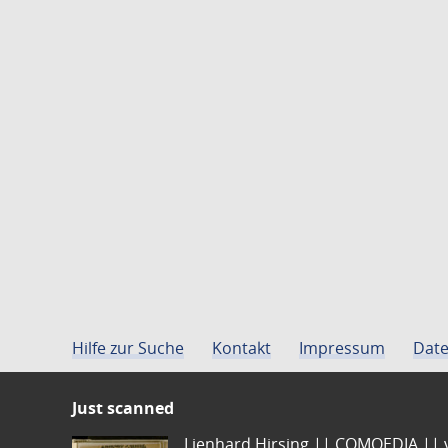
Hilfe zur Suche
Kontakt
Impressum
Date
Just scanned
Lienhard Hirsing.|| COMOEDIA || vo