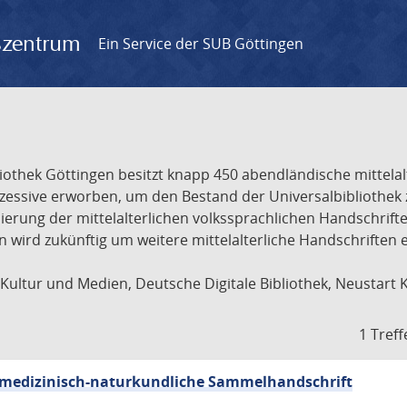
gszentrum
Ein Service der SUB Göttingen
liothek Göttingen besitzt knapp 450 abendländische mittela
ukzessive erworben, um den Bestand der Universalbibliothe
lisierung der mittelalterlichen volkssprachlichen Handschri
ion wird zukünftig um weitere mittelalterliche Handschriften
ultur und Medien, Deutsche Digitale Bibliothek, Neustart 
1 Treff
sch-medizinisch-naturkundliche Sammelhandschrift