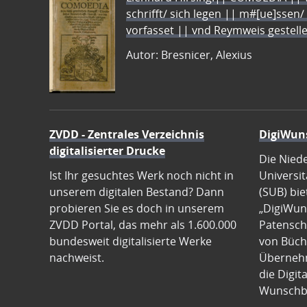
schrifft/ sich legen || m#[ue]ssen/
vorfasset || vnd Reymweis gestel
Autor: Bresnicer, Alexius
ZVDD - Zentrales Verzeichnis
DigiWun
digitalisierter Drucke
Die Nied
Ist Ihr gesuchtes Werk noch nicht in
Universit
unserem digitalen Bestand? Dann
(SUB) bie
probieren Sie es doch in unserem
„DigiWun
ZVDD Portal, das mehr als 1.600.000
Patenscha
bundesweit digitalisierte Werke
von Büch
nachweist.
Übernehm
die Digit
Wunschb