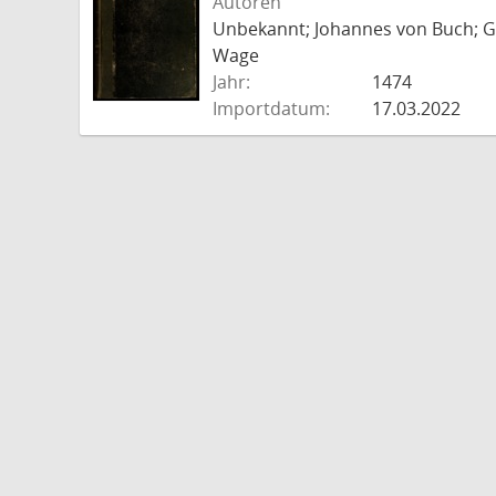
Autoren
Unbekannt; Johannes von Buch; Go
Wage
Jahr:
1474
Importdatum:
17.03.2022