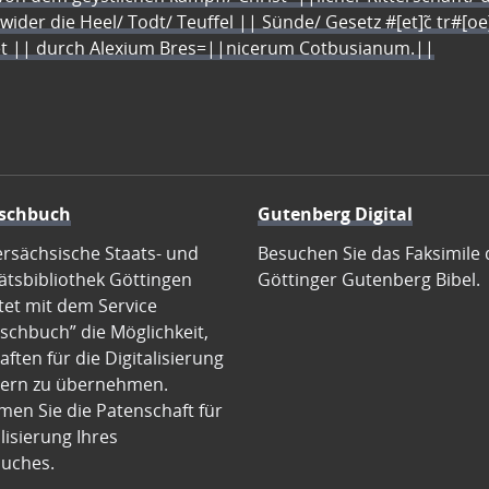
 wider die Heel/ Todt/ Teuffel || Sünde/ Gesetz #[et]c̃ tr#[o
let || durch Alexium Bres=||nicerum Cotbusianum.||
schbuch
Gutenberg Digital
ersächsische Staats- und
Besuchen Sie das Faksimile 
ätsbibliothek Göttingen
Göttinger Gutenberg Bibel.
tet mit dem Service
schbuch” die Möglichkeit,
ften für die Digitalisierung
ern zu übernehmen.
en Sie die Patenschaft für
alisierung Ihres
uches.