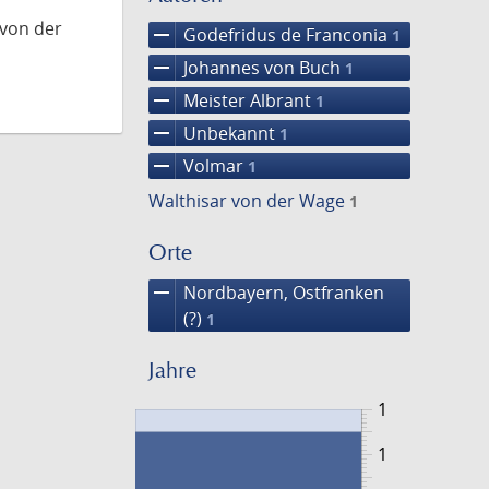
 von der
remove
Godefridus de Franconia
1
remove
Johannes von Buch
1
remove
Meister Albrant
1
remove
Unbekannt
1
remove
Volmar
1
Walthisar von der Wage
1
Orte
remove
Nordbayern, Ostfranken
(?)
1
Jahre
1
1