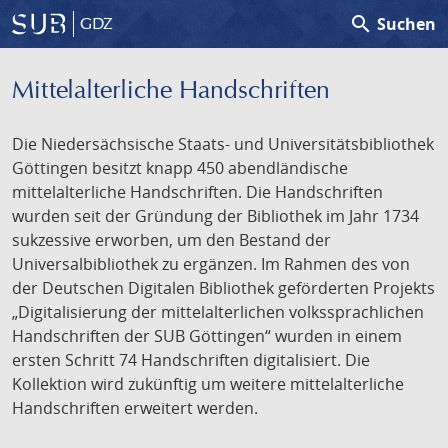
search
Suchen
GDZ
Mittelalterliche Handschriften
Die Niedersächsische Staats- und Universitätsbibliothek
Göttingen besitzt knapp 450 abendländische
mittelalterliche Handschriften. Die Handschriften
wurden seit der Gründung der Bibliothek im Jahr 1734
sukzessive erworben, um den Bestand der
Universalbibliothek zu ergänzen. Im Rahmen des von
der Deutschen Digitalen Bibliothek geförderten Projekts
„Digitalisierung der mittelalterlichen volkssprachlichen
Handschriften der SUB Göttingen“ wurden in einem
ersten Schritt 74 Handschriften digitalisiert. Die
Kollektion wird zukünftig um weitere mittelalterliche
Handschriften erweitert werden.