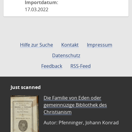
Importdatum:
17.03.2022
Hilfe zur Suche
Kontakt
Impressum
Datenschutz
Feedback
RSS-Feed
Just scanned
Die Familie von Eden oder
gemeinnüzige Bibliothek des
Christianism
Autor: Pfenninger, Johann Konrad