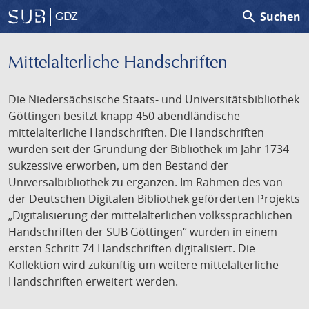
search
Suchen
GDZ
Mittelalterliche Handschriften
Die Niedersächsische Staats- und Universitätsbibliothek
Göttingen besitzt knapp 450 abendländische
mittelalterliche Handschriften. Die Handschriften
wurden seit der Gründung der Bibliothek im Jahr 1734
sukzessive erworben, um den Bestand der
Universalbibliothek zu ergänzen. Im Rahmen des von
der Deutschen Digitalen Bibliothek geförderten Projekts
„Digitalisierung der mittelalterlichen volkssprachlichen
Handschriften der SUB Göttingen“ wurden in einem
ersten Schritt 74 Handschriften digitalisiert. Die
Kollektion wird zukünftig um weitere mittelalterliche
Handschriften erweitert werden.