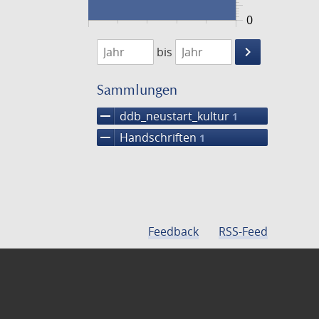
0
1474
1475
keyboard_arrow_right
bis
Suche
einschränke
Sammlungen
remove
ddb_neustart_kultur
1
remove
Handschriften
1
Feedback
RSS-Feed