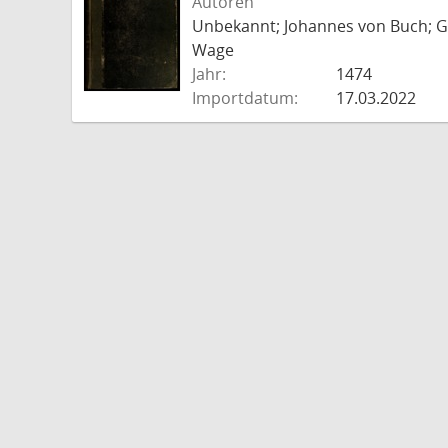
Autoren
Unbekannt; Johannes von Buch; Go
Wage
Jahr:
1474
Importdatum:
17.03.2022