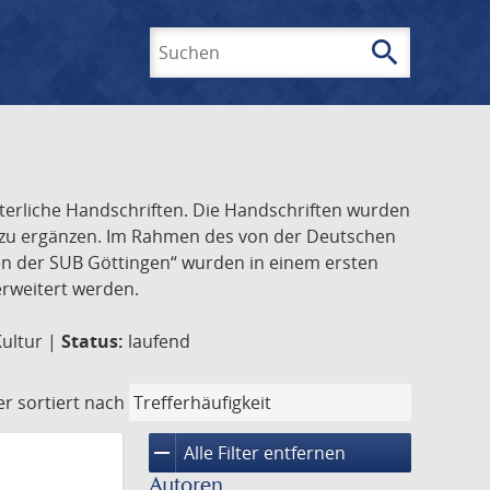
search
Suchen
lterliche Handschriften. Die Handschriften wurden
k zu ergänzen. Im Rahmen des von der Deutschen
ften der SUB Göttingen“ wurden in einem ersten
 erweitert werden.
Kultur |
Status:
laufend
er
sortiert nach
remove
Alle Filter entfernen
Autoren