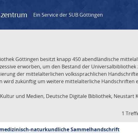
gszentrum
Ein Service der SUB Göttingen
liothek Göttingen besitzt knapp 450 abendländische mittela
ukzessive erworben, um den Bestand der Universalbibliothe
lisierung der mittelalterlichen volkssprachlichen Handschri
ion wird zukünftig um weitere mittelalterliche Handschriften
ultur und Medien, Deutsche Digitale Bibliothek, Neustart 
1 Treff
sch-medizinisch-naturkundliche Sammelhandschrift