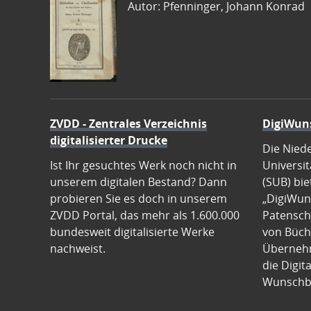
Autor: Pfenninger, Johann Konrad
ZVDD - Zentrales Verzeichnis
DigiWun
digitalisierter Drucke
Die Nied
Ist Ihr gesuchtes Werk noch nicht in
Universit
unserem digitalen Bestand? Dann
(SUB) bie
probieren Sie es doch in unserem
„DigiWun
ZVDD Portal, das mehr als 1.600.000
Patenscha
bundesweit digitalisierte Werke
von Büch
nachweist.
Übernehm
die Digit
Wunschb