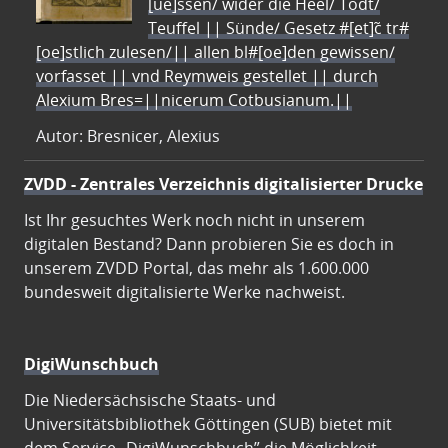
[ue]ssen/ wider die Heel/ Todt/
Teuffel || Sünde/ Gesetz #[et]c̃ tr#
[oe]stlich zulesen/|| allen bl#[oe]den gewissen/
vorfasset || vnd Reymweis gestellet || durch
Alexium Bres=||nicerum Cotbusianum.||
Autor: Bresnicer, Alexius
ZVDD - Zentrales Verzeichnis digitalisierter Drucke
Ist Ihr gesuchtes Werk noch nicht in unserem
digitalen Bestand? Dann probieren Sie es doch in
unserem ZVDD Portal, das mehr als 1.600.000
bundesweit digitalisierte Werke nachweist.
DigiWunschbuch
Die Niedersächsische Staats- und
Universitätsbibliothek Göttingen (SUB) bietet mit