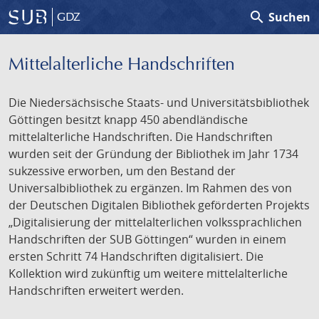
search
Suchen
GDZ
Mittelalterliche Handschriften
Die Niedersächsische Staats- und Universitätsbibliothek
Göttingen besitzt knapp 450 abendländische
mittelalterliche Handschriften. Die Handschriften
wurden seit der Gründung der Bibliothek im Jahr 1734
sukzessive erworben, um den Bestand der
Universalbibliothek zu ergänzen. Im Rahmen des von
der Deutschen Digitalen Bibliothek geförderten Projekts
„Digitalisierung der mittelalterlichen volkssprachlichen
Handschriften der SUB Göttingen“ wurden in einem
ersten Schritt 74 Handschriften digitalisiert. Die
Kollektion wird zukünftig um weitere mittelalterliche
Handschriften erweitert werden.