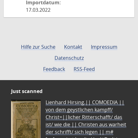
Importdatum:
17.03.2022
Hilfe zur Suche
Kontakt
Impressum
Datenschutz
Feedback
RSS-Feed
Just scanned
Lienhard Hirsing.|| COMOEDIA ||
von dem geystlichen kampff/
Christ=||licher Ritterschafft/ das
ist/ wie die || Christen aus warheit
der schrifft/ sich legen || m#