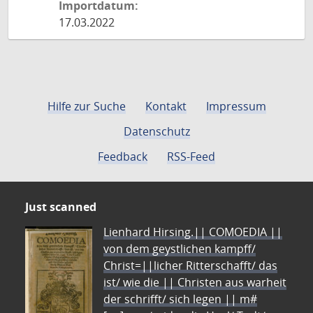
Importdatum:
17.03.2022
Hilfe zur Suche
Kontakt
Impressum
Datenschutz
Feedback
RSS-Feed
Just scanned
Lienhard Hirsing.|| COMOEDIA ||
von dem geystlichen kampff/
Christ=||licher Ritterschafft/ das
ist/ wie die || Christen aus warheit
der schrifft/ sich legen || m#