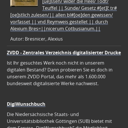
[ue]ssen/ wider die Heel/ Todt/
Teuffel || Sünde/ Gesetz #[et]c̃ tr#
[oe]stlich zulesen/|| allen bl#[oe]den gewissen/
vorfasset || vnd Reymweis gestellet || durch
Alexium Bres=||nicerum Cotbusianum.||
Autor: Bresnicer, Alexius
ZVDD - Zentrales Verzeichnis digitalisierter Drucke
Ist Ihr gesuchtes Werk noch nicht in unserem
digitalen Bestand? Dann probieren Sie es doch in
unserem ZVDD Portal, das mehr als 1.600.000
bundesweit digitalisierte Werke nachweist.
DigiWunschbuch
Die Niedersächsische Staats- und
Universitätsbibliothek Göttingen (SUB) bietet mit