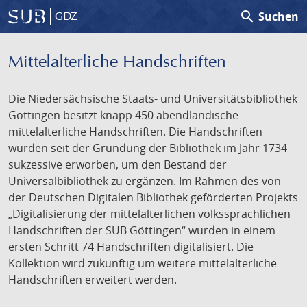
search
Suchen
GDZ
Mittelalterliche Handschriften
Die Niedersächsische Staats- und Universitätsbibliothek
Göttingen besitzt knapp 450 abendländische
mittelalterliche Handschriften. Die Handschriften
wurden seit der Gründung der Bibliothek im Jahr 1734
sukzessive erworben, um den Bestand der
Universalbibliothek zu ergänzen. Im Rahmen des von
der Deutschen Digitalen Bibliothek geförderten Projekts
„Digitalisierung der mittelalterlichen volkssprachlichen
Handschriften der SUB Göttingen“ wurden in einem
ersten Schritt 74 Handschriften digitalisiert. Die
Kollektion wird zukünftig um weitere mittelalterliche
Handschriften erweitert werden.