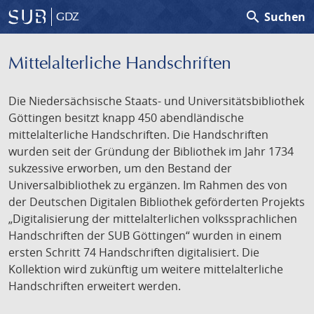
search
Suchen
GDZ
Mittelalterliche Handschriften
Die Niedersächsische Staats- und Universitätsbibliothek
Göttingen besitzt knapp 450 abendländische
mittelalterliche Handschriften. Die Handschriften
wurden seit der Gründung der Bibliothek im Jahr 1734
sukzessive erworben, um den Bestand der
Universalbibliothek zu ergänzen. Im Rahmen des von
der Deutschen Digitalen Bibliothek geförderten Projekts
„Digitalisierung der mittelalterlichen volkssprachlichen
Handschriften der SUB Göttingen“ wurden in einem
ersten Schritt 74 Handschriften digitalisiert. Die
Kollektion wird zukünftig um weitere mittelalterliche
Handschriften erweitert werden.