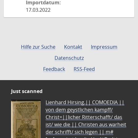
Importdatum:
17.03.2022
Hilfe zur Suche
Kontakt
Impressum
Datenschutz
Feedback
RSS-Feed
Just scanned
Lienhard Hirsing.|| COMOEDIA ||
von dem geystlichen kampff/
Christ=||licher Ritterschafft/ das
ist/ wie die || Christen aus warheit
der schrifft/ sich legen || m#