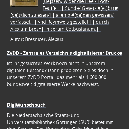
[ue]ssen/ wider die Heel/ Todt/
Teuffel || Sünde/ Gesetz #[et]c̃ tr#
[oe]stlich zulesen/|| allen bl#[oe]den gewissen/
vorfasset || vnd Reymweis gestellet || durch
Alexium Bres=||nicerum Cotbusianum.||
Autor: Bresnicer, Alexius
ZVDD - Zentrales Verzeichnis digitalisierter Drucke
Ist Ihr gesuchtes Werk noch nicht in unserem
digitalen Bestand? Dann probieren Sie es doch in
unserem ZVDD Portal, das mehr als 1.600.000
bundesweit digitalisierte Werke nachweist.
DigiWunschbuch
Die Niedersächsische Staats- und
Universitätsbibliothek Göttingen (SUB) bietet mit