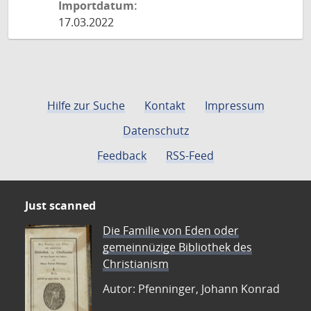
Importdatum:
17.03.2022
Hilfe zur Suche
Kontakt
Impressum
Datenschutz
Feedback
RSS-Feed
Just scanned
Die Familie von Eden oder
gemeinnüzige Bibliothek des
Christianism
Autor: Pfenninger, Johann Konrad