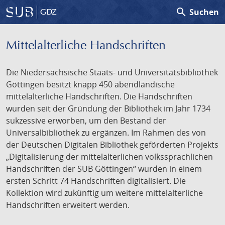
search
Suchen
GDZ
Mittelalterliche Handschriften
Die Niedersächsische Staats- und Universitätsbibliothek
Göttingen besitzt knapp 450 abendländische
mittelalterliche Handschriften. Die Handschriften
wurden seit der Gründung der Bibliothek im Jahr 1734
sukzessive erworben, um den Bestand der
Universalbibliothek zu ergänzen. Im Rahmen des von
der Deutschen Digitalen Bibliothek geförderten Projekts
„Digitalisierung der mittelalterlichen volkssprachlichen
Handschriften der SUB Göttingen“ wurden in einem
ersten Schritt 74 Handschriften digitalisiert. Die
Kollektion wird zukünftig um weitere mittelalterliche
Handschriften erweitert werden.