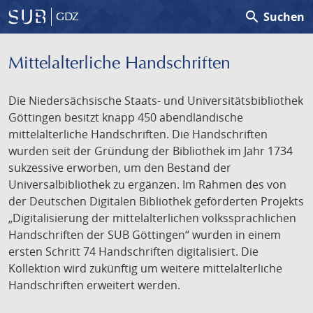
search
Suchen
GDZ
Mittelalterliche Handschriften
Die Niedersächsische Staats- und Universitätsbibliothek
Göttingen besitzt knapp 450 abendländische
mittelalterliche Handschriften. Die Handschriften
wurden seit der Gründung der Bibliothek im Jahr 1734
sukzessive erworben, um den Bestand der
Universalbibliothek zu ergänzen. Im Rahmen des von
der Deutschen Digitalen Bibliothek geförderten Projekts
„Digitalisierung der mittelalterlichen volkssprachlichen
Handschriften der SUB Göttingen“ wurden in einem
ersten Schritt 74 Handschriften digitalisiert. Die
Kollektion wird zukünftig um weitere mittelalterliche
Handschriften erweitert werden.