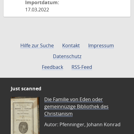
Importdatum:
17.03.2022
Hilfe zur Suche
Kontakt
Impressum
Datenschutz
Feedback
RSS-Feed
Just scanned
Die Familie von Eden oder
gemeinnüzige Bibliothek des
Christianism
Autor: Pfenninger, Johann Konrad