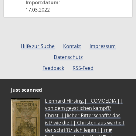
Importdatum:
17.03.2022
Hilfe zur Suche
Kontakt
Impressum
Datenschutz
Feedback
RSS-Feed
Just scanned
Lienhard Hirsing.|| COMOEDIA ||
von dem geystlichen kampff/
Christ=||licher Ritterschafft/ das
ist/ wie die || Christen aus warheit
der schrifft/ sich legen || m#