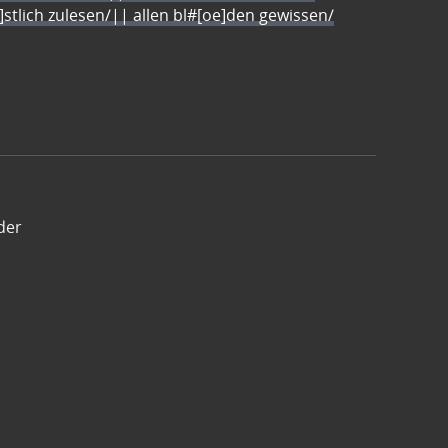
e]stlich zulesen/|| allen bl#[oe]den gewissen/
der