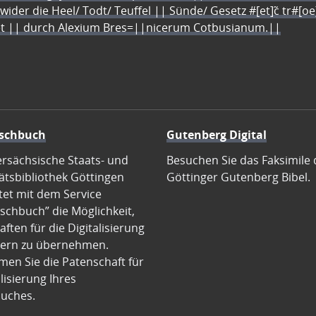
 wider die Heel/ Todt/ Teuffel || Sünde/ Gesetz #[et]c̃ tr#[o
let || durch Alexium Bres=||nicerum Cotbusianum.||
schbuch
Gutenberg Digital
ersächsische Staats- und
Besuchen Sie das Faksimile 
ätsbibliothek Göttingen
Göttinger Gutenberg Bibel.
tet mit dem Service
schbuch” die Möglichkeit,
ften für die Digitalisierung
ern zu übernehmen.
en Sie die Patenschaft für
alisierung Ihres
uches.