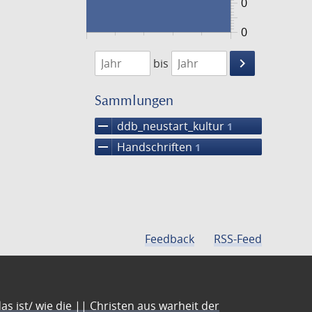
0
0
1474
1475
keyboard_arrow_right
bis
Suche
einschränke
Sammlungen
remove
ddb_neustart_kultur
1
remove
Handschriften
1
Feedback
RSS-Feed
s ist/ wie die || Christen aus warheit der