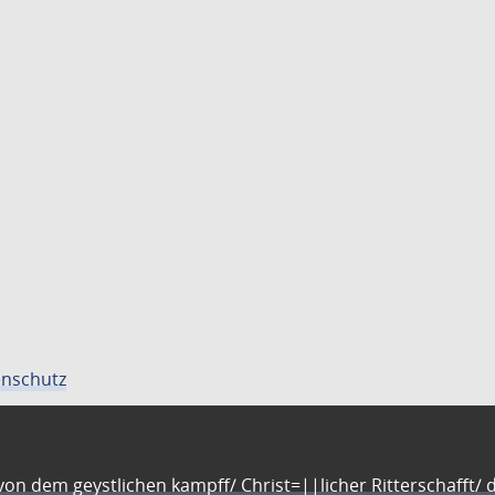
nschutz
n dem geystlichen kampff/ Christ=||licher Ritterschafft/ da