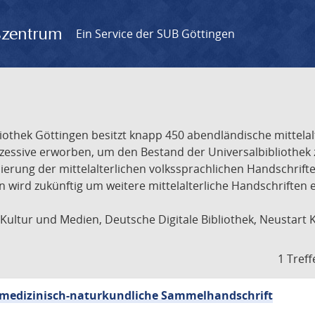
gszentrum
Ein Service der SUB Göttingen
liothek Göttingen besitzt knapp 450 abendländische mittela
ukzessive erworben, um den Bestand der Universalbibliothe
lisierung der mittelalterlichen volkssprachlichen Handschri
ion wird zukünftig um weitere mittelalterliche Handschriften
ultur und Medien, Deutsche Digitale Bibliothek, Neustart 
1 Treff
sch-medizinisch-naturkundliche Sammelhandschrift