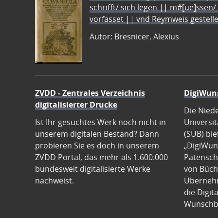
schrifft/ sich legen || m#[ue]ssen/
vorfasset || vnd Reymweis gestel
Autor: Bresnicer, Alexius
ZVDD - Zentrales Verzeichnis
DigiWun
digitalisierter Drucke
Die Nied
Ist Ihr gesuchtes Werk noch nicht in
Universit
unserem digitalen Bestand? Dann
(SUB) bie
probieren Sie es doch in unserem
„DigiWun
ZVDD Portal, das mehr als 1.600.000
Patenscha
bundesweit digitalisierte Werke
von Büch
nachweist.
Übernehm
die Digit
Wunschb