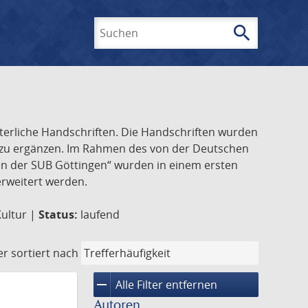
search
Suchen
lterliche Handschriften. Die Handschriften wurden
k zu ergänzen. Im Rahmen des von der Deutschen
ften der SUB Göttingen“ wurden in einem ersten
 erweitert werden.
Kultur |
Status:
laufend
er
sortiert nach
remove
Alle Filter entfernen
Autoren