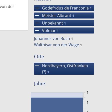
 von der
remove
Godefridus de Franconia
1
remove
Meister Albrant
1
remove
Unbekannt
1
remove
Volmar
1
Johannes von Buch
1
Walthisar von der Wage
1
Orte
remove
Nordbayern, Ostfranken
(?)
1
Jahre
1
1