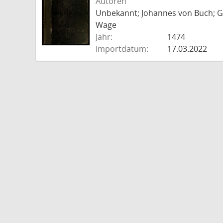
Autoren
Unbekannt; Johannes von Buch; Go
Wage
Jahr:
1474
Importdatum:
17.03.2022