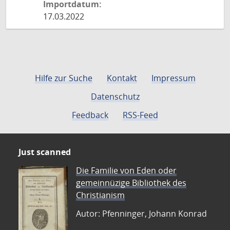
Importdatum:
17.03.2022
Hilfe zur Suche
Kontakt
Impressum
Datenschutz
Feedback
RSS-Feed
Just scanned
Die Familie von Eden oder
gemeinnüzige Bibliothek des
Christianism
Autor: Pfenninger, Johann Konrad