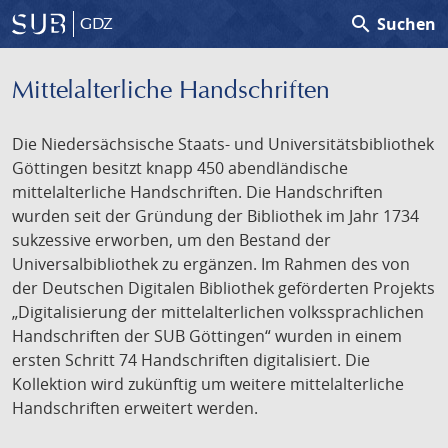
search
Suchen
GDZ
Mittelalterliche Handschriften
Die Niedersächsische Staats- und Universitätsbibliothek
Göttingen besitzt knapp 450 abendländische
mittelalterliche Handschriften. Die Handschriften
wurden seit der Gründung der Bibliothek im Jahr 1734
sukzessive erworben, um den Bestand der
Universalbibliothek zu ergänzen. Im Rahmen des von
der Deutschen Digitalen Bibliothek geförderten Projekts
„Digitalisierung der mittelalterlichen volkssprachlichen
Handschriften der SUB Göttingen“ wurden in einem
ersten Schritt 74 Handschriften digitalisiert. Die
Kollektion wird zukünftig um weitere mittelalterliche
Handschriften erweitert werden.