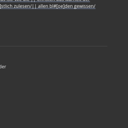
e]stlich zulesen/|| allen bl#[oe]den gewissen/
der