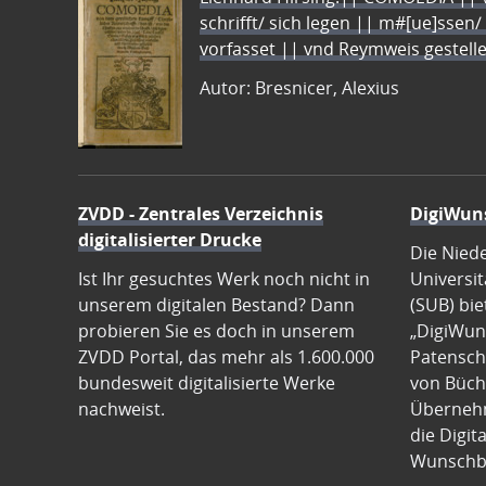
schrifft/ sich legen || m#[ue]ssen/
vorfasset || vnd Reymweis gestel
Autor: Bresnicer, Alexius
ZVDD - Zentrales Verzeichnis
DigiWun
digitalisierter Drucke
Die Nied
Ist Ihr gesuchtes Werk noch nicht in
Universit
unserem digitalen Bestand? Dann
(SUB) bie
probieren Sie es doch in unserem
„DigiWun
ZVDD Portal, das mehr als 1.600.000
Patenscha
bundesweit digitalisierte Werke
von Büch
nachweist.
Übernehm
die Digit
Wunschb