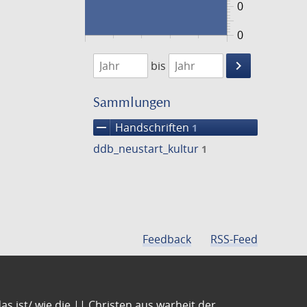
0
0
1474
1475
keyboard_arrow_right
bis
Suche
einschränke
Sammlungen
remove
Handschriften
1
ddb_neustart_kultur
1
Feedback
RSS-Feed
s ist/ wie die || Christen aus warheit der