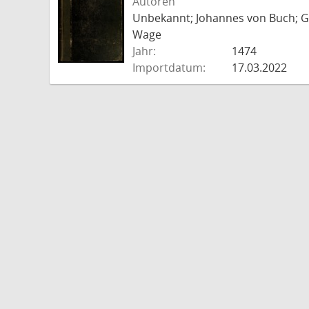
Autoren
Unbekannt; Johannes von Buch; Go
Wage
Jahr:
1474
Importdatum:
17.03.2022