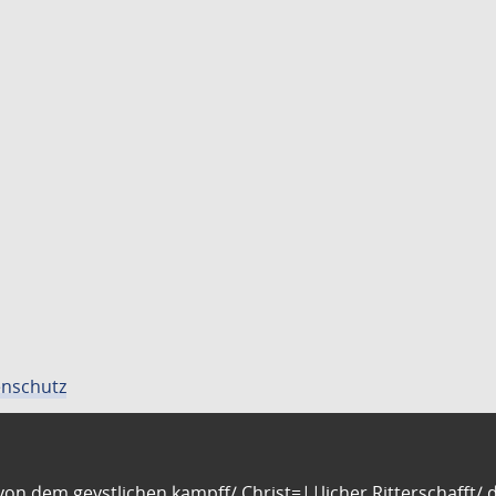
nschutz
n dem geystlichen kampff/ Christ=||licher Ritterschafft/ da