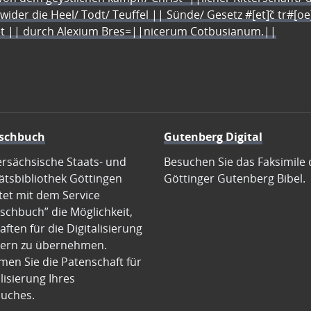
 wider die Heel/ Todt/ Teuffel || Sünde/ Gesetz #[et]c̃ tr#[o
let || durch Alexium Bres=||nicerum Cotbusianum.||
schbuch
Gutenberg Digital
ersächsische Staats- und
Besuchen Sie das Faksimile 
ätsbibliothek Göttingen
Göttinger Gutenberg Bibel.
tet mit dem Service
schbuch” die Möglichkeit,
ften für die Digitalisierung
ern zu übernehmen.
en Sie die Patenschaft für
alisierung Ihres
uches.