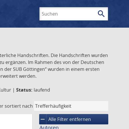
search
Suchen
lterliche Handschriften. Die Handschriften wurden
k zu ergänzen. Im Rahmen des von der Deutschen
ften der SUB Göttingen“ wurden in einem ersten
 erweitert werden.
Kultur |
Status:
laufend
er
sortiert nach
remove
Alle Filter entfernen
Autoren