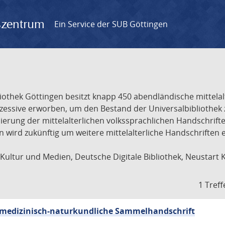
gszentrum
Ein Service der SUB Göttingen
liothek Göttingen besitzt knapp 450 abendländische mittela
ukzessive erworben, um den Bestand der Universalbibliothe
lisierung der mittelalterlichen volkssprachlichen Handschri
ion wird zukünftig um weitere mittelalterliche Handschriften
ultur und Medien, Deutsche Digitale Bibliothek, Neustart 
1 Treff
sch-medizinisch-naturkundliche Sammelhandschrift