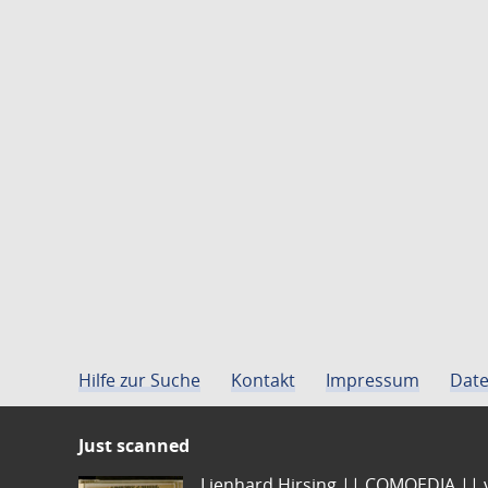
Hilfe zur Suche
Kontakt
Impressum
Date
Just scanned
Lienhard Hirsing.|| COMOEDIA || vo