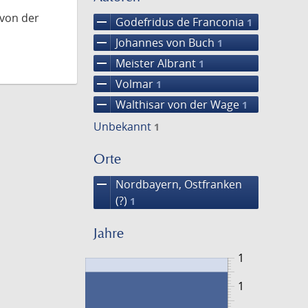
 von der
remove
Godefridus de Franconia
1
remove
Johannes von Buch
1
remove
Meister Albrant
1
remove
Volmar
1
remove
Walthisar von der Wage
1
Unbekannt
1
Orte
remove
Nordbayern, Ostfranken
(?)
1
Jahre
1
1