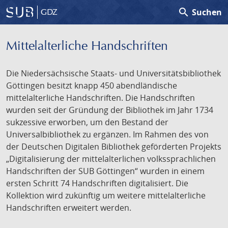
search
Suchen
GDZ
Mittelalterliche Handschriften
Die Niedersächsische Staats- und Universitätsbibliothek
Göttingen besitzt knapp 450 abendländische
mittelalterliche Handschriften. Die Handschriften
wurden seit der Gründung der Bibliothek im Jahr 1734
sukzessive erworben, um den Bestand der
Universalbibliothek zu ergänzen. Im Rahmen des von
der Deutschen Digitalen Bibliothek geförderten Projekts
„Digitalisierung der mittelalterlichen volkssprachlichen
Handschriften der SUB Göttingen“ wurden in einem
ersten Schritt 74 Handschriften digitalisiert. Die
Kollektion wird zukünftig um weitere mittelalterliche
Handschriften erweitert werden.