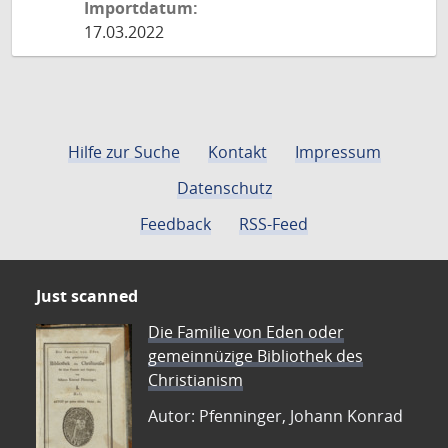
Importdatum:
17.03.2022
Hilfe zur Suche
Kontakt
Impressum
Datenschutz
Feedback
RSS-Feed
Just scanned
Die Familie von Eden oder
gemeinnüzige Bibliothek des
Christianism
Autor: Pfenninger, Johann Konrad