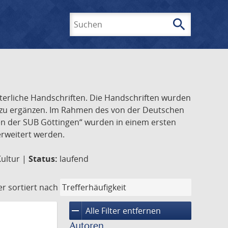
search
Suchen
lterliche Handschriften. Die Handschriften wurden
k zu ergänzen. Im Rahmen des von der Deutschen
ften der SUB Göttingen“ wurden in einem ersten
 erweitert werden.
Kultur |
Status:
laufend
er
sortiert nach
remove
Alle Filter entfernen
Autoren