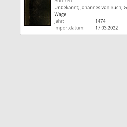
Autoren
Unbekannt; Johannes von Buch; Go
Wage
Jahr:
1474
Importdatum:
17.03.2022