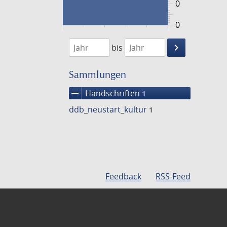
0
0
1474
1475
keyboard_arrow_right
bis
Suche
einschränke
Sammlungen
remove
Handschriften
1
ddb_neustart_kultur
1
Feedback
RSS-Feed