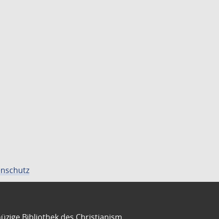
nschutz
üzige Bibliothek des Christianism