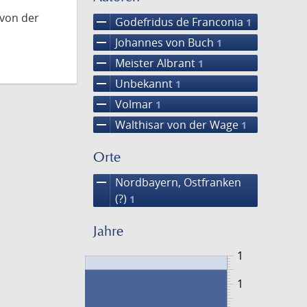
 von der
remove
Godefridus de Franconia
1
remove
Johannes von Buch
1
remove
Meister Albrant
1
remove
Unbekannt
1
remove
Volmar
1
remove
Walthisar von der Wage
1
Orte
remove
Nordbayern, Ostfranken
(?)
1
Jahre
1
1