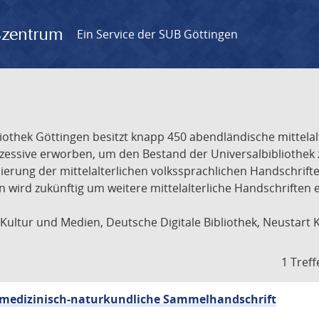
gszentrum
Ein Service der SUB Göttingen
liothek Göttingen besitzt knapp 450 abendländische mittela
ukzessive erworben, um den Bestand der Universalbibliothe
lisierung der mittelalterlichen volkssprachlichen Handschri
ion wird zukünftig um weitere mittelalterliche Handschriften
ultur und Medien, Deutsche Digitale Bibliothek, Neustart 
1 Treff
sch-medizinisch-naturkundliche Sammelhandschrift