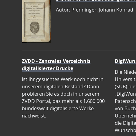
Autor: Pfenninger, Johann Konrad
ZVDD - Zentrales Verzeichnis
DigiWun
digitalisierter Drucke
Die Nied
Ist Ihr gesuchtes Werk noch nicht in
Universit
unserem digitalen Bestand? Dann
(SUB) bie
probieren Sie es doch in unserem
„DigiWun
ZVDD Portal, das mehr als 1.600.000
Patenscha
bundesweit digitalisierte Werke
von Büch
nachweist.
Übernehm
die Digit
Wunschb