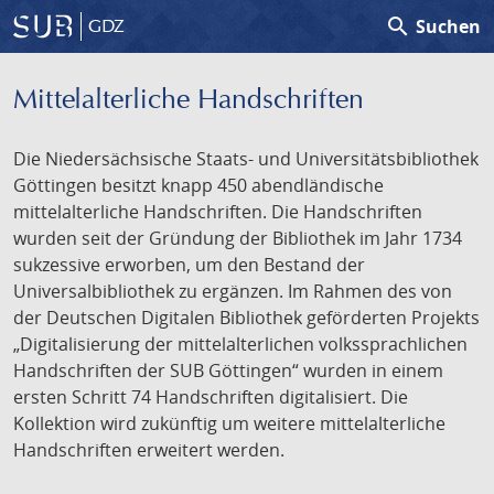
search
Suchen
GDZ
Mittelalterliche Handschriften
Die Niedersächsische Staats- und Universitätsbibliothek
Göttingen besitzt knapp 450 abendländische
mittelalterliche Handschriften. Die Handschriften
wurden seit der Gründung der Bibliothek im Jahr 1734
sukzessive erworben, um den Bestand der
Universalbibliothek zu ergänzen. Im Rahmen des von
der Deutschen Digitalen Bibliothek geförderten Projekts
„Digitalisierung der mittelalterlichen volkssprachlichen
Handschriften der SUB Göttingen“ wurden in einem
ersten Schritt 74 Handschriften digitalisiert. Die
Kollektion wird zukünftig um weitere mittelalterliche
Handschriften erweitert werden.