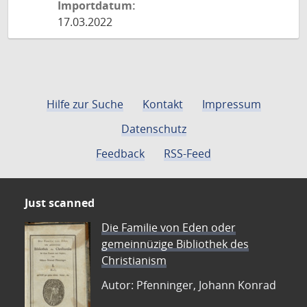
Importdatum:
17.03.2022
Hilfe zur Suche
Kontakt
Impressum
Datenschutz
Feedback
RSS-Feed
Just scanned
Die Familie von Eden oder
gemeinnüzige Bibliothek des
Christianism
Autor: Pfenninger, Johann Konrad