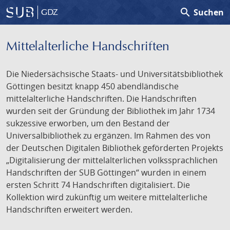
search
Suchen
GDZ
Mittelalterliche Handschriften
Die Niedersächsische Staats- und Universitätsbibliothek
Göttingen besitzt knapp 450 abendländische
mittelalterliche Handschriften. Die Handschriften
wurden seit der Gründung der Bibliothek im Jahr 1734
sukzessive erworben, um den Bestand der
Universalbibliothek zu ergänzen. Im Rahmen des von
der Deutschen Digitalen Bibliothek geförderten Projekts
„Digitalisierung der mittelalterlichen volkssprachlichen
Handschriften der SUB Göttingen“ wurden in einem
ersten Schritt 74 Handschriften digitalisiert. Die
Kollektion wird zukünftig um weitere mittelalterliche
Handschriften erweitert werden.