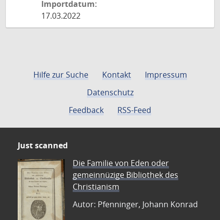
Importdatum:
17.03.2022
Hilfe zur Suche
Kontakt
Impressum
Datenschutz
Feedback
RSS-Feed
Just scanned
Die Familie von Eden oder
gemeinnüzige Bibliothek des
Christianism
Autor: Pfenninger, Johann Konrad