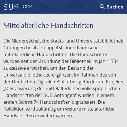
search
Suchen
GDZ
Mittelalterliche Handschriften
Die Niedersächsische Staats- und Universitätsbibliothek
Göttingen besitzt knapp 450 abendländische
mittelalterliche Handschriften. Die Handschriften
wurden seit der Gründung der Bibliothek im Jahr 1734
sukzessive erworben, um den Bestand der
Universalbibliothek zu ergänzen. Im Rahmen des von
der Deutschen Digitalen Bibliothek geförderten Projekts
„Digitalisierung der mittelalterlichen volkssprachlichen
Handschriften der SUB Göttingen“ wurden in einem
ersten Schritt 74 Handschriften digitalisiert. Die
Kollektion wird zukünftig um weitere mittelalterliche
Handschriften erweitert werden.