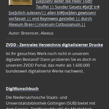
[ue]ssen/ wider die Heel/ Todt/
Teuffel || Sünde/ Gesetz #[et]c̃ tr#
[oe]stlich zulesen/|| allen bl#[oe]den gewissen/
vorfasset || vnd Reymweis gestellet || durch
Alexium Bres=||nicerum Cotbusianum.||
Autor: Bresnicer, Alexius
ZVDD - Zentrales Verzeichnis digitalisierter Drucke
Ist Ihr gesuchtes Werk noch nicht in unserem
digitalen Bestand? Dann probieren Sie es doch in
unserem ZVDD Portal, das mehr als 1.600.000
bundesweit digitalisierte Werke nachweist.
DigiWunschbuch
Die Niedersächsische Staats- und
Universitätsbibliothek Göttingen (SUB) bietet mit