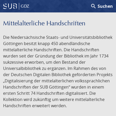
search
Suchen
GDZ
Mittelalterliche Handschriften
Die Niedersächsische Staats- und Universitätsbibliothek
Göttingen besitzt knapp 450 abendländische
mittelalterliche Handschriften. Die Handschriften
wurden seit der Gründung der Bibliothek im Jahr 1734
sukzessive erworben, um den Bestand der
Universalbibliothek zu ergänzen. Im Rahmen des von
der Deutschen Digitalen Bibliothek geförderten Projekts
„Digitalisierung der mittelalterlichen volkssprachlichen
Handschriften der SUB Göttingen“ wurden in einem
ersten Schritt 74 Handschriften digitalisiert. Die
Kollektion wird zukünftig um weitere mittelalterliche
Handschriften erweitert werden.