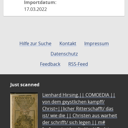
Importdatum:
17.03.2022
Hilfe zur Suche
Kontakt
Impressum
Datenschutz
Feedback
RSS-Feed
Just scanned
Lienhard Hirsing.|| COMOEDIA ||
von dem geystlichen kampff/
Christ=||licher Ritterschafft/ das
ist/ wie die || Christen aus warheit
der schrifft/ sich legen || m#